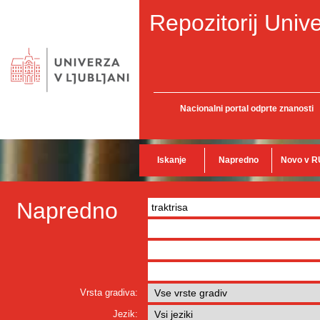
Repozitorij Unive
Nacionalni portal odprte znanosti
Iskanje
Napredno
Novo v R
Napredno
Vrsta gradiva:
Jezik: