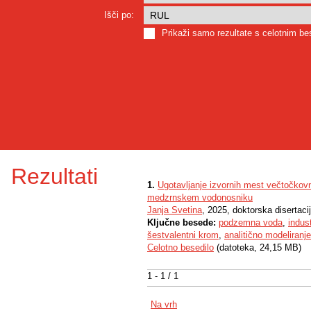
Išči po:
Prikaži samo rezultate s celotnim b
Rezultati
1.
Ugotavljanje izvornih mest večtočko
medzrnskem vodonosniku
Janja Svetina
, 2025, doktorska disertaci
Ključne besede:
podzemna voda
,
indus
šestvalentni krom
,
analitično modeliranje
Celotno besedilo
(datoteka, 24,15 MB)
1 - 1 / 1
Na vrh