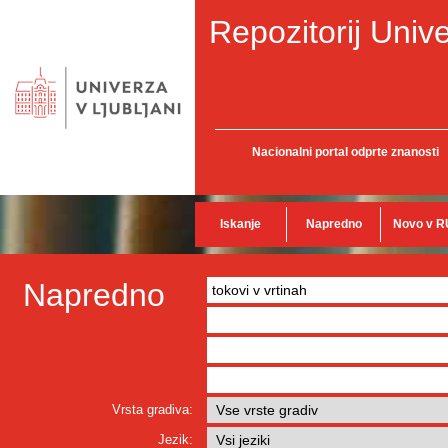
Repozitorij Unive
Nacionalni portal odprte znanosti
Iskanje
Napredno
Novo v R
Napredno
Vrsta gradiva:
Jezik: