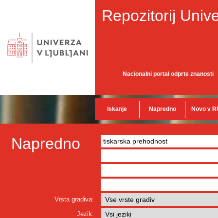
Repozitorij Unive
Nacionalni portal odprte znanosti
Iskanje
Napredno
Novo v R
Napredno
Vrsta gradiva:
Jezik: