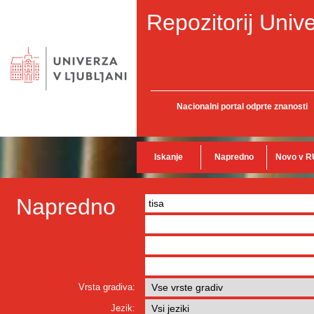
Repozitorij Unive
Nacionalni portal odprte znanosti
Iskanje
Napredno
Novo v R
Napredno
Vrsta gradiva:
Jezik: