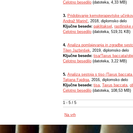
Celotno besedilo
(datoteka, 4,33 MB)
3.
Pridobivanje kemoterapevtske učinkovi
Andraž Marinč
, 2018, diplomsko delo
Ključne besede:
paklitaksel
,
rastlinske 
Celotno besedilo
(datoteka, 519,31 KB)
4.
Analiza pomlajevanja in zgradbe sesto
Tilen Jazbinšek
, 2019, diplomsko delo
Ključne besede:
tisa/Taxus baccata/obj
Celotno besedilo
(datoteka, 3,22 MB)
5.
Analiza sestoja s tiso (Taxus baccata
Tatjana Fajdiga
, 2016, diplomsko delo
Ključne besede:
tisa
,
Taxus baccata
,
o
Celotno besedilo
(datoteka, 108,53 MB)
1 - 5 / 5
Na vrh