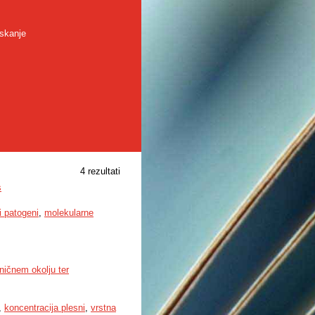
skanje
4 rezultati
s
i patogeni
,
molekularne
šničnem okolju ter
,
koncentracija plesni
,
vrstna