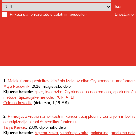
Išči
Prikaži samo rezultate s celotnim besedilom
Enostavno i
1.
Molekularna opredelitev kliničnih izolatov glive Cryptoccocus neoforman
Maja Pečovnik
, 2016, magistrsko delo
Ključne besede:
glive
,
kvasovke
,
Cryptoccocus neoformans
,
oportunističn
metode
,
tipizacijske metode
,
PCR
,
AFLP
Celotno besedilo
(datoteka, 1,19 MB)
2.
Primerjava vrstne raznolikosti in koncentracij plesni v zunanjem in bolni
genotipizacija plesni Aspergillus fumigatus
Tanja Kavčič
, 2009, diplomsko delo
Ključne besede:
higiena zraka
,
vzorčenje zraka
,
bolnišnice
,
gradbena dela