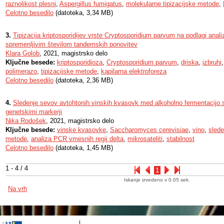
raznolikost plesni
,
Aspergillus fumigatus
,
molekularne tipizacijske metode
,
Celotno besedilo
(datoteka, 3,34 MB)
3.
Tipizacija kriptosporidijev vrste Cryptosporidium parvum na podlagi anali
spremenljivim številom tandemskih ponovitev
Klara Golob
, 2021, magistrsko delo
Ključne besede:
kriptosporidioza
,
Cryptosporidium parvum
,
driska
,
izbruhi
polimerazo
,
tipizacijske metode
,
kapilarna elektroforeza
Celotno besedilo
(datoteka, 2,36 MB)
4.
Sledenje sevov avtohtonih vinskih kvasovk med alkoholno fermentacijo 
genetskimi markerji
Nika Rodošek
, 2021, magistrsko delo
Ključne besede:
vinske kvasovke
,
Saccharomyces cerevisiae
,
vino
,
sled
metode
,
analiza PCR vmesnih regij delta
,
mikrosateliti
,
stabilnost
Celotno besedilo
(datoteka, 1,45 MB)
1 - 4 / 4
1
Iskanje izvedeno v 0.05 sek.
Na vrh