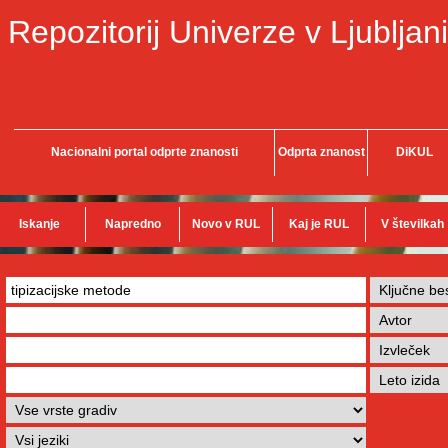
Repozitorij Univerze v Ljubljani
Nacionalni portal odprte znanosti
Odprta znanost
DiKUL
Iskanje
Napredno
Novo v RUL
Kaj je RUL
V številkah