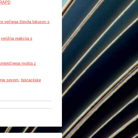
RAPD
ze večjega števila lokusov s
,
verižna reakcija s
sintetičnega mošta z
enje sevom
,
tipizacijske