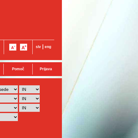
|
slv
eng
Pomoč
Prijava