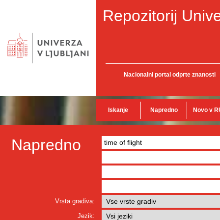
Repozitorij Unive
Nacionalni portal odprte znanosti
Iskanje
Napredno
Novo v R
Napredno
Vrsta gradiva:
Jezik: