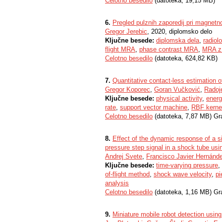
Celotno besedilo
(datoteka, 19,15 MB)
6.
Pregled pulznih zaporedij pri magnetno
Gregor Jerebic
, 2020, diplomsko delo
Ključne besede:
diplomska dela
,
radiol
flight MRA
,
phase contrast MRA
,
MRA z 
Celotno besedilo
(datoteka, 624,82 KB)
7.
Quantitative contact-less estimation 
Gregor Koporec
,
Goran Vučković
,
Radoje
Ključne besede:
physical activity
,
energ
rate
,
support vector machine
,
RBF kerne
Celotno besedilo
(datoteka, 7,87 MB) Gr
8.
Effect of the dynamic response of a 
pressure step signal in a shock tube usin
Andrej Svete
,
Francisco Javier Hernánd
Ključne besede:
time-varying pressure
,
of-flight method
,
shock wave velocity
,
pi
analysis
Celotno besedilo
(datoteka, 1,16 MB) Gr
9.
Miniature mobile robot detection using 