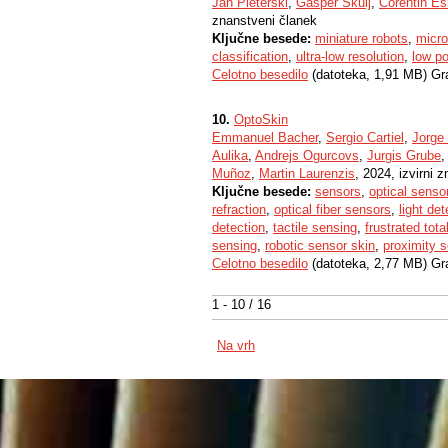
Jan Pleterski
,
Gašper Škulj
,
Corentin Es
znanstveni članek
Ključne besede:
miniature robots
,
micro
classification
,
ultra-low resolution
,
low p
Celotno besedilo
(datoteka, 1,91 MB) Gr
10.
OptoSkin
Emmanuel Bacher
,
Sergio Cartiel
,
Jorge
Aulika
,
Andrejs Ogurcovs
,
Jurgis Grube
,
Muñoz
,
Martin Laurenzis
, 2024, izvirni 
Ključne besede:
sensors
,
optical senso
refraction
,
optical fiber sensors
,
light de
detection
,
tactile sensing
,
frustrated tota
sensing
,
robotic sensor skin
,
proximity 
Celotno besedilo
(datoteka, 2,77 MB) Gr
1 - 10 / 16
Na vrh