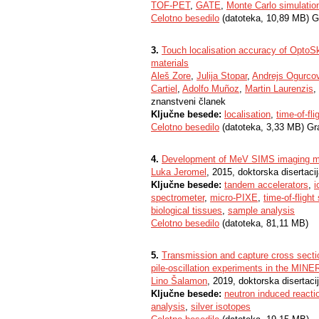
TOF-PET
,
GATE
,
Monte Carlo simulatio
Celotno besedilo
(datoteka, 10,89 MB) G
3.
Touch localisation accuracy of OptoSkin
materials
Aleš Zore
,
Julija Stopar
,
Andrejs Ogurco
Cartiel
,
Adolfo Muñoz
,
Martin Laurenzis
,
znanstveni članek
Ključne besede:
localisation
,
time-of-fli
Celotno besedilo
(datoteka, 3,33 MB) Gr
4.
Development of MeV SIMS imaging ma
Luka Jeromel
, 2015, doktorska disertaci
Ključne besede:
tandem accelerators
,
i
spectrometer
,
micro-PIXE
,
time-of-fligh
biological tissues
,
sample analysis
Celotno besedilo
(datoteka, 81,11 MB)
5.
Transmission and capture cross sectio
pile-oscillation experiments in the MIN
Lino Šalamon
, 2019, doktorska disertaci
Ključne besede:
neutron induced reacti
analysis
,
silver isotopes