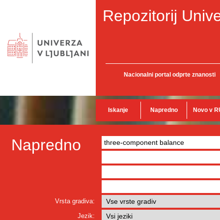
Repozitorij Unive
Nacionalni portal odprte znanosti
Iskanje
Napredno
Novo v R
Napredno
Vrsta gradiva:
Jezik: