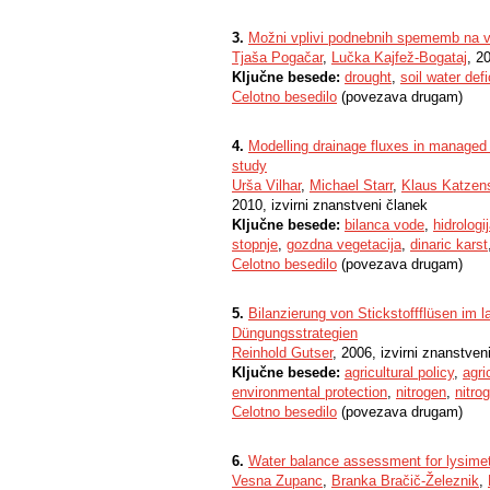
3.
Možni vplivi podnebnih spememb na vod
Tjaša Pogačar
,
Lučka Kajfež-Bogataj
, 2
Ključne besede:
drought
,
soil water defi
Celotno besedilo
(povezava drugam)
4.
Modelling drainage fluxes in managed 
study
Urša Vilhar
,
Michael Starr
,
Klaus Katzens
2010, izvirni znanstveni članek
Ključne besede:
bilanca vode
,
hidrologi
stopnje
,
gozdna vegetacija
,
dinaric karst
Celotno besedilo
(povezava drugam)
5.
Bilanzierung von Stickstoffflüsen im 
Düngungsstrategien
Reinhold Gutser
, 2006, izvirni znanstven
Ključne besede:
agricultural policy
,
agri
environmental protection
,
nitrogen
,
nitro
Celotno besedilo
(povezava drugam)
6.
Water balance assessment for lysimet
Vesna Zupanc
,
Branka Bračič-Železnik
,