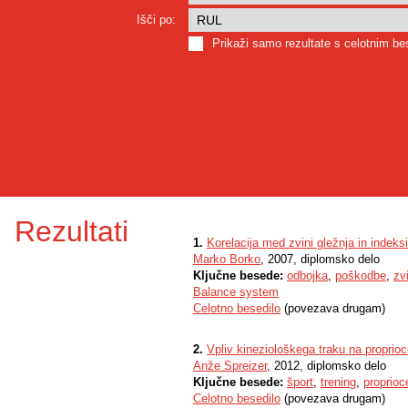
Išči po:
Prikaži samo rezultate s celotnim b
Rezultati
1.
Korelacija med zvini gležnja in indeksi
Marko Borko
, 2007, diplomsko delo
Ključne besede:
odbojka
,
poškodbe
,
zv
Balance system
Celotno besedilo
(povezava drugam)
2.
Vpliv kineziološkega traku na proprioc
Anže Spreizer
, 2012, diplomsko delo
Ključne besede:
šport
,
trening
,
proprioc
Celotno besedilo
(povezava drugam)