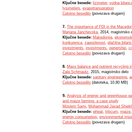
Ključne besede:
lizimeter
,
vodna bilanc
lysimeters
,
evapotranspiration
Celotno besedilo
(povezava drugam)
7.
The importance of FDI in the Maced
Marjana Janchevska
, 2014, magistrsko 
Ključne besede:
Makedonija
,
ekonomski
konkurenca
,
zaposlenost
,
plačilna bilan
investments
,
investments
,
ownership
,
c
Celotno besedilo
(povezava drugam)
8.
Mass balance and nutrient recycling 
Zala Schmautz
, 2015, magistrsko delo
Ključne besede:
sanitary engineering
,
a
Celotno besedilo
(datoteka, 10,80 MB)
9.
Analysis of energy and greenhouse ga
and maize farming: a case study
Móslem Sami
,
Mohammad Javad Shiekh
Ključne besede:
wheat
,
triticum
,
maize
energy consumption
,
environmental imp
Celotno besedilo
(povezava drugam)