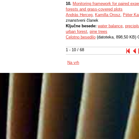
10.
Monitoring framework for paired expe
forests and grass-covered plots
András Herceg
,
Kamilla Orosz
,
Péter Ka
znanstveni članek
Ključne besede:
water balance
,
precipit
urban forest
,
pine trees
Celotno besedilo
(datoteka, 898,50 KB) 
1 - 10 / 68
Na vrh