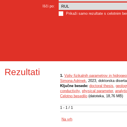
Išči po:
Prikaži samo rezultate s celotnim b
Rezultati
1.
Vpliv fizikalnih parametrov in hidroge
Simona Adrinek
, 2023, doktorska diserta
Ključne besede:
doctoral thesis
,
geolog
conductivity
,
physical parameter
,
analyti
Celotno besedilo
(datoteka, 18,76 MB)
1 - 1 / 1
Na vrh