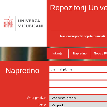
Repozitorij Unive
Nacionalni portal odprte znanosti
Iskanje
Napredno
Novo v R
Napredno
Vrsta gradiva:
Jezik: