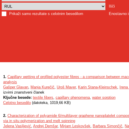
Išči
Prikaži samo rezultate s celotnim besedilom
Enostavno i
1.
Capillary wetting of profiled polyester fibres - a comparison between ma
analysis
Gašper Glavan
,
Manja Kurečič
,
Uroš Maver
,
Karin Stana-Kleinschek
,
Irena
izvirni znanstveni članek
Ključne besede:
textile fibers
,
capillary phenomena
,
water sorption
Celotno besedilo
(datoteka, 1019,66 KB)
2.
Characterization of polyamide 6/multilayer graphene nanoplatelet composi
via in situ polymerization and melt spinning
Jelena Vasiljević
,
Andrej Demšar
,
Mirjam Leskovšek
,
Barbara Simončič
,
Na