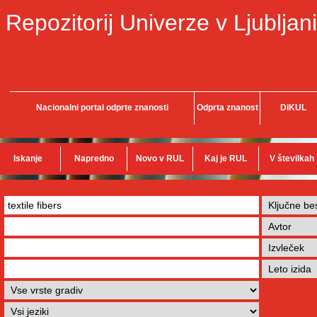
Repozitorij Univerze v Ljubljani
Nacionalni portal odprte znanosti
Odprta znanost
DiKUL
Iskanje
Napredno
Novo v RUL
Kaj je RUL
V številkah