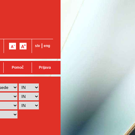
|
slv
eng
Pomoč
Prijava