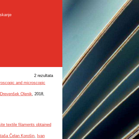
skanje
2 rezultata
croscopic and microscopic
 Drevenšek Olenik
, 2018,
te textile filaments obtained
taša Čelan Korošin
,
Ivan