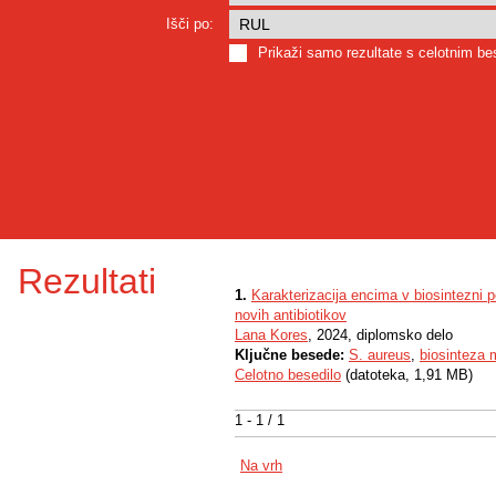
Išči po:
Prikaži samo rezultate s celotnim b
Rezultati
1.
Karakterizacija encima v biosintezni 
novih antibiotikov
Lana Kores
, 2024, diplomsko delo
Ključne besede:
S. aureus
,
biosinteza
Celotno besedilo
(datoteka, 1,91 MB)
1 - 1 / 1
Na vrh