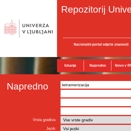
Repozitorij Unive
Nacionalni portal odprte znanosti
Iskanje
Napredno
Novo v R
Napredno
Vrsta gradiva:
Jezik: