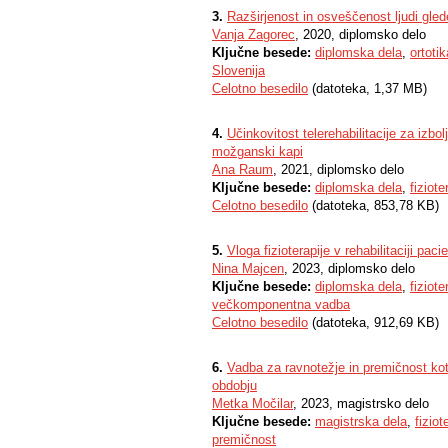
3.
Razširjenost in osveščenost ljudi glede
Vanja Zagorec
, 2020, diplomsko delo
Ključne besede:
diplomska dela
,
ortotik
Slovenija
Celotno besedilo
(datoteka, 1,37 MB)
4.
Učinkovitost telerehabilitacije za izbo
možganski kapi
Ana Raum
, 2021, diplomsko delo
Ključne besede:
diplomska dela
,
fiziote
Celotno besedilo
(datoteka, 853,78 KB)
5.
Vloga fizioterapije v rehabilitaciji pac
Nina Majcen
, 2023, diplomsko delo
Ključne besede:
diplomska dela
,
fiziote
večkomponentna vadba
Celotno besedilo
(datoteka, 912,69 KB)
6.
Vadba za ravnotežje in premičnost kot 
obdobju
Metka Močilar
, 2023, magistrsko delo
Ključne besede:
magistrska dela
,
fiziot
premičnost