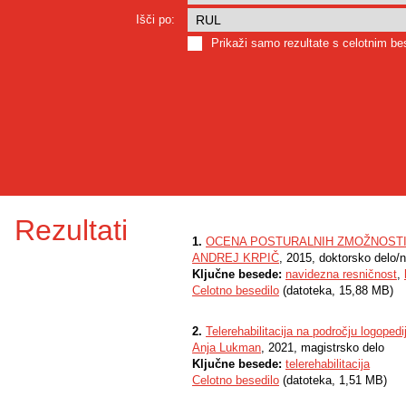
Išči po:
Prikaži samo rezultate s celotnim b
Rezultati
1.
OCENA POSTURALNIH ZMOŽNOSTI 
ANDREJ KRPIČ
, 2015, doktorsko delo/
Ključne besede:
navidezna resničnost
,
Celotno besedilo
(datoteka, 15,88 MB)
2.
Telerehabilitacija na področju logoped
Anja Lukman
, 2021, magistrsko delo
Ključne besede:
telerehabilitacija
Celotno besedilo
(datoteka, 1,51 MB)