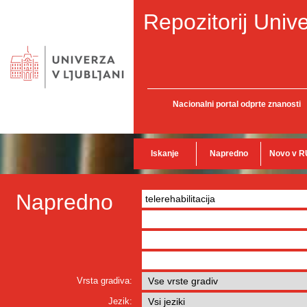
Repozitorij Unive
Nacionalni portal odprte znanosti
Iskanje
Napredno
Novo v R
Napredno
Vrsta gradiva:
Jezik: