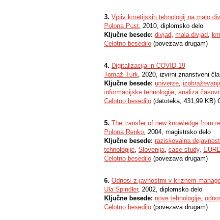
3.
Vpliv kmetijskih tehnologij na malo di
Polona Pust
, 2010, diplomsko delo
Ključne besede:
divjad
,
mala divjad
,
km
Celotno besedilo
(povezava drugam)
4.
Digitalizacija in COVID-19
Tomaž Turk
, 2020, izvirni znanstveni čl
Ključne besede:
univerze
,
izobraževanj
informacijske tehnologije
,
analiza časovn
Celotno besedilo
(datoteka, 431,99 KB) 
5.
The transfer of new knowledge from res
Polona Renko
, 2004, magistrsko delo
Ključne besede:
raziskovalna dejavnost
tehnologije
,
Slovenija
,
case study
,
EUR
Celotno besedilo
(povezava drugam)
6.
Odnosi z javnostmi v kriznem manag
Ula Spindler
, 2002, diplomsko delo
Ključne besede:
nove tehnologije
,
odnos
Celotno besedilo
(povezava drugam)