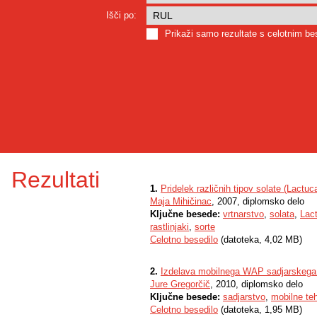
Išči po:
Prikaži samo rezultate s celotnim b
Rezultati
1.
Pridelek različnih tipov solate (Lactuc
Maja Mihičinac
, 2007, diplomsko delo
Ključne besede:
vrtnarstvo
,
solata
,
Lac
rastlinjaki
,
sorte
Celotno besedilo
(datoteka, 4,02 MB)
2.
Izdelava mobilnega WAP sadjarskega p
Jure Gregorčič
, 2010, diplomsko delo
Ključne besede:
sadjarstvo
,
mobilne teh
Celotno besedilo
(datoteka, 1,95 MB)