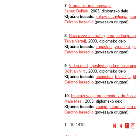
7.
Starostnik in stanovanje
Janez Dolšak
, 2003, diplomsko delo
Ključne besede:
kakovost življenja
,
sta
Celotno besedilo
(povezava drugam)
8.
Novi izzivi in strategije na področju up
Tanja Vertelj
, 2003, diplomsko delo
Ključne besede:
zaposleni
,
vrednote
,
gl
Celotno besedilo
(povezava drugam)
9.
Video-mediji poslovnega komuniciranj
Boštjan Virc
, 2003, diplomsko delo
Ključne besede:
občinstvo
,
televizija
,
f
Celotno besedilo
(povezava drugam)
10.
Izobraževanje na prehodu v družbo zna
Maja Mešl
, 2003, diplomsko delo
Ključne besede:
znanje
,
informacijska 
Celotno besedilo
(povezava drugam)
1 - 10 / 419
1
2