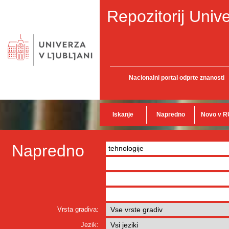
Repozitorij Unive
Nacionalni portal odprte znanosti
Iskanje
Napredno
Novo v R
Napredno
Vrsta gradiva:
Jezik: