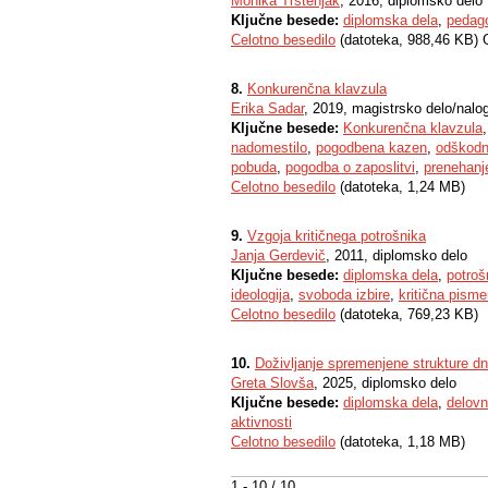
Monika Trstenjak
, 2016, diplomsko delo
Ključne besede:
diplomska dela
,
pedag
Celotno besedilo
(datoteka, 988,46 KB) 
8.
Konkurenčna klavzula
Erika Sadar
, 2019, magistrsko delo/nalo
Ključne besede:
Konkurenčna klavzula
nadomestilo
,
pogodbena kazen
,
odškodn
pobuda
,
pogodba o zaposlitvi
,
prenehanj
Celotno besedilo
(datoteka, 1,24 MB)
9.
Vzgoja kritičnega potrošnika
Janja Gerdevič
, 2011, diplomsko delo
Ključne besede:
diplomska dela
,
potroš
ideologija
,
svoboda izbire
,
kritična pism
Celotno besedilo
(datoteka, 769,23 KB)
10.
Doživljanje spremenjene strukture dne
Greta Slovša
, 2025, diplomsko delo
Ključne besede:
diplomska dela
,
delovn
aktivnosti
Celotno besedilo
(datoteka, 1,18 MB)
1 - 10 / 10