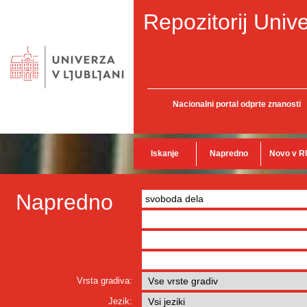
Repozitorij Unive
Nacionalni portal odprte znanosti
Iskanje
Napredno
Novo v R
Napredno
Vrsta gradiva:
Jezik: