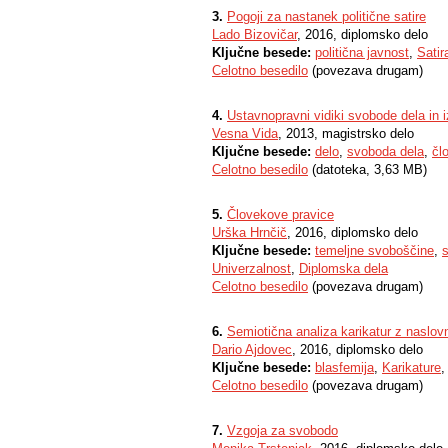
3.
Pogoji za nastanek politične satire
Lado Bizovičar
, 2016, diplomsko delo
Ključne besede:
politična javnost
,
Satir
Celotno besedilo
(povezava drugam)
4.
Ustavnopravni vidiki svobode dela in i
Vesna Vida
, 2013, magistrsko delo
Ključne besede:
delo
,
svoboda dela
,
čl
Celotno besedilo
(datoteka, 3,63 MB)
5.
Človekove pravice
Urška Hrnčič
, 2016, diplomsko delo
Ključne besede:
temeljne svoboščine
,
Univerzalnost
,
Diplomska dela
Celotno besedilo
(povezava drugam)
6.
Semiotična analiza karikatur z naslov
Dario Ajdovec
, 2016, diplomsko delo
Ključne besede:
blasfemija
,
Karikature
Celotno besedilo
(povezava drugam)
7.
Vzgoja za svobodo