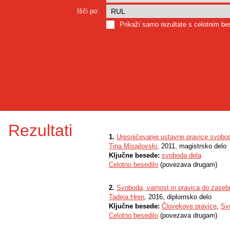
Išči po:
Prikaži samo rezultate s celotnim b
Rezultati
1.
Uresničevanje ustavne pravice svobod
Tina Misajlovski
, 2011, magistrsko delo
Ključne besede:
svoboda dela
Celotno besedilo
(povezava drugam)
2.
Svoboda, varnost in pravica do zaseb
Tadeja Hren
, 2016, diplomsko delo
Ključne besede:
Človekove pravice
,
Sv
Celotno besedilo
(povezava drugam)