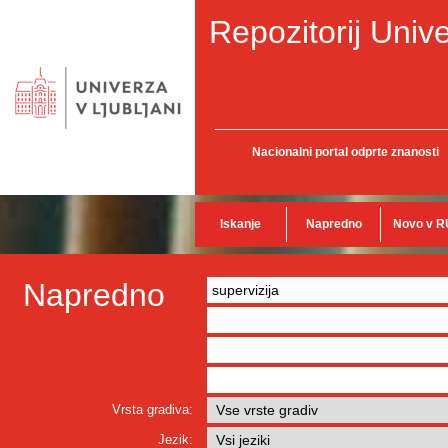
Repozitorij Unive
Nacionalni portal odprte znanosti
Iskanje
Napredno
Novo v R
Napredno
Vrsta gradiva:
Jezik: