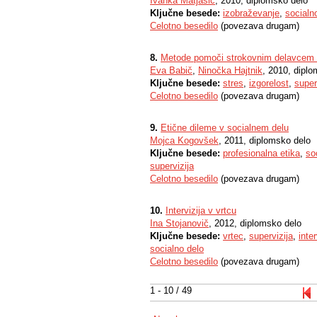
Ivanka Matjašič
, 2010, diplomsko delo
Ključne besede:
izobraževanje
,
socialn
Celotno besedilo
(povezava drugam)
8.
Metode pomoči strokovnim delavcem na
Eva Babič
,
Ninočka Hajtnik
, 2010, dipl
Ključne besede:
stres
,
izgorelost
,
super
Celotno besedilo
(povezava drugam)
9.
Etične dileme v socialnem delu
Mojca Kogovšek
, 2011, diplomsko delo
Ključne besede:
profesionalna etika
,
so
supervizija
Celotno besedilo
(povezava drugam)
10.
Intervizija v vrtcu
Ina Stojanovič
, 2012, diplomsko delo
Ključne besede:
vrtec
,
supervizija
,
inter
socialno delo
Celotno besedilo
(povezava drugam)
1 - 10 / 49