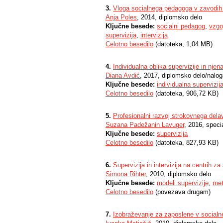
3.
Vloga socialnega pedagoga v zavodih 
Anja Poles
, 2014, diplomsko delo
Ključne besede:
socialni pedagog
,
vzgo
supervizija
,
intervizija
Celotno besedilo
(datoteka, 1,04 MB)
4.
Individualna oblika supervizije in nje
Diana Avdić
, 2017, diplomsko delo/nalo
Ključne besede:
individualna supervizij
Celotno besedilo
(datoteka, 906,72 KB)
5.
Profesionalni razvoj strokovnega delav
Suzana Padežanin Lavuger
, 2016, speci
Ključne besede:
supervizija
Celotno besedilo
(datoteka, 827,93 KB)
6.
Supervizija in intervizija na centrih 
Simona Rihter
, 2010, diplomsko delo
Ključne besede:
modeli supervizije
,
met
Celotno besedilo
(povezava drugam)
7.
Izobraževanje za zaposlene v social