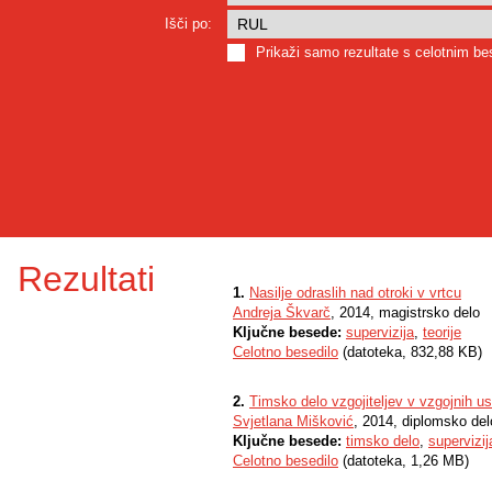
Išči po:
Prikaži samo rezultate s celotnim b
Rezultati
1.
Nasilje odraslih nad otroki v vrtcu
Andreja Škvarč
, 2014, magistrsko delo
Ključne besede:
supervizija
,
teorije
Celotno besedilo
(datoteka, 832,88 KB)
2.
Timsko delo vzgojiteljev v vzgojnih u
Svjetlana Mišković
, 2014, diplomsko del
Ključne besede:
timsko delo
,
supervizij
Celotno besedilo
(datoteka, 1,26 MB)