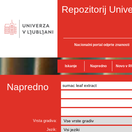
Repozitorij Unive
Nacionalni portal odprte znanosti
Iskanje
Napredno
Novo v R
Napredno
Vrsta gradiva:
Jezik: