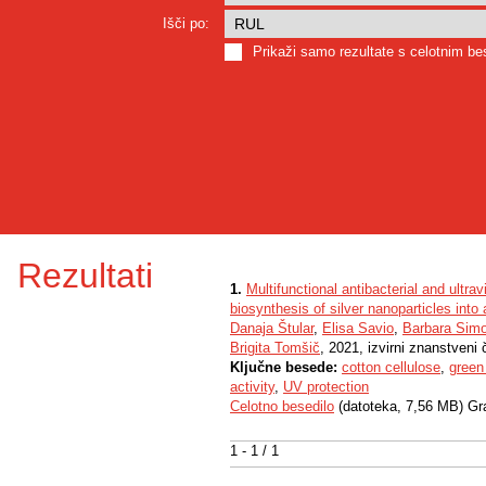
Išči po:
Prikaži samo rezultate s celotnim b
Rezultati
1.
Multifunctional antibacterial and ultrav
biosynthesis of silver nanoparticles int
Danaja Štular
,
Elisa Savio
,
Barbara Sim
Brigita Tomšič
, 2021, izvirni znanstveni 
Ključne besede:
cotton cellulose
,
green
activity
,
UV protection
Celotno besedilo
(datoteka, 7,56 MB) Gr
1 - 1 / 1