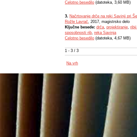
Celotno besedilo
(datoteka, 3,60 MB)
3.
Načrtovanje drče na reki Savinji pri 
Rožle Lavrač
, 2017, magistrsko delo
Ključne besede:
drča
,
projektiranje
,
ribj
sposobnosti rib
,
reka Savinja
Celotno besedilo
(datoteka, 4,67 MB)
1 - 3 / 3
Na vrh