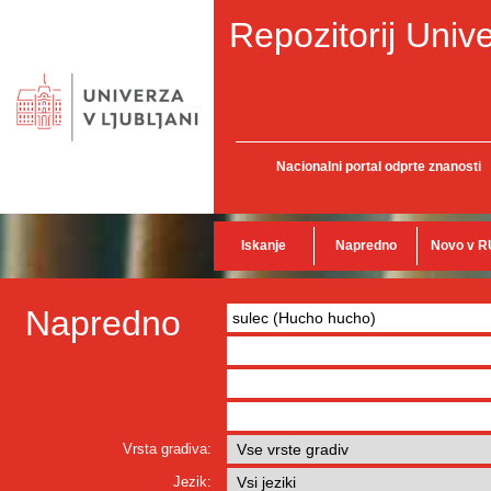
Repozitorij Unive
Nacionalni portal odprte znanosti
Iskanje
Napredno
Novo v R
Napredno
Vrsta gradiva:
Jezik: