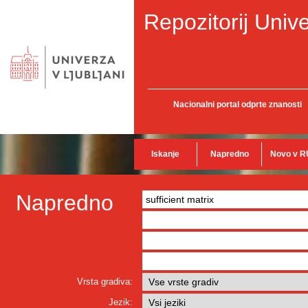
Repozitorij Unive
Nacionalni portal odprte znanosti
Iskanje
Napredno
Novo v R
Napredno
Vrsta gradiva:
Jezik: