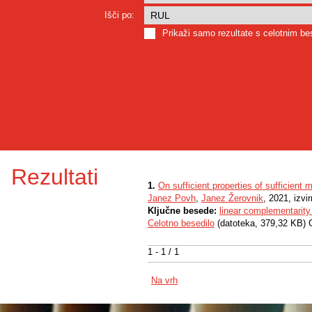
Išči po:
Prikaži samo rezultate s celotnim b
Rezultati
1.
On sufficient properties of sufficient 
Janez Povh
,
Janez Žerovnik
, 2021, izvi
Ključne besede:
linear complementarity
Celotno besedilo
(datoteka, 379,32 KB) 
1 - 1 / 1
Na vrh