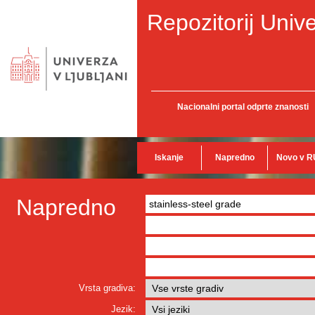
Repozitorij Unive
Nacionalni portal odprte znanosti
Iskanje
Napredno
Novo v R
Napredno
Vrsta gradiva:
Jezik: