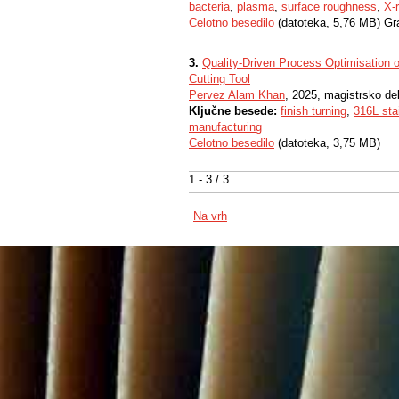
bacteria
,
plasma
,
surface roughness
,
X-
Celotno besedilo
(datoteka, 5,76 MB) Gr
3.
Quality-Driven Process Optimisation o
Cutting Tool
Pervez Alam Khan
, 2025, magistrsko de
Ključne besede:
finish turning
,
316L sta
manufacturing
Celotno besedilo
(datoteka, 3,75 MB)
1 - 3 / 3
Na vrh