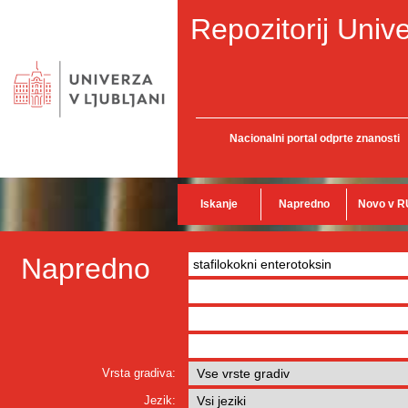
Repozitorij Unive
Nacionalni portal odprte znanosti
Iskanje
Napredno
Novo v R
Napredno
Vrsta gradiva:
Jezik: