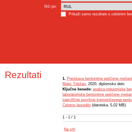
Išči po:
Prikaži samo rezultate s celotnim b
Rezultati
1.
Preiskava bentonitne peščene mešanic
Matic Trbižan
, 2020, diplomsko delo
Ključne besede:
analiza industrijske b
laboratorijske bentonitne peščene mešan
specifične površine kremenčevega pesk
Celotno besedilo
(datoteka, 5,02 MB)
1 - 1 / 1
Na vrh