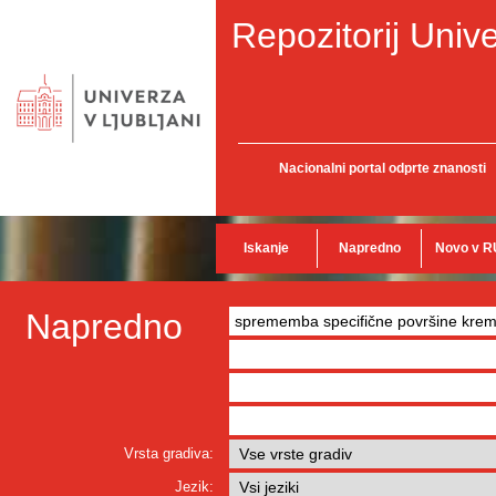
Repozitorij Unive
Nacionalni portal odprte znanosti
Iskanje
Napredno
Novo v R
Napredno
Vrsta gradiva:
Jezik: