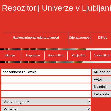
Repozitorij Univerze v Ljubljani
Nacionalni portal odprte znanosti
Odprta znanost
DiKUL
Iskanje
Napredno
Novo v RUL
Kaj je RUL
V številkah