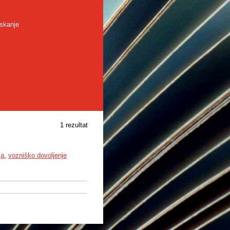
skanje
1 rezultat
ja
,
vozniško dovoljenje