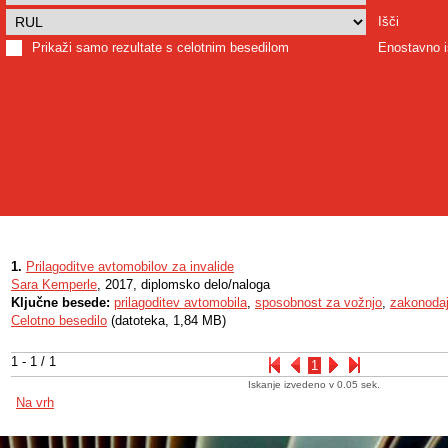
Išči
Prikaži samo rezultate s celotnim besedilom
Enostavno i
1.
Prilagoditve avtomobilov za invalide
Sara Kemperle
, 2017, diplomsko delo/naloga
Ključne besede:
prilagoditev avtomobila
,
sposobnost za vožnjo
,
zakonoda
Celotno besedilo
(datoteka, 1,84 MB)
1 - 1 / 1
1
Iskanje izvedeno v 0.05 sek.
Na vrh