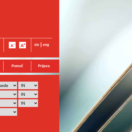
|
slv
eng
Pomoč
Prijava