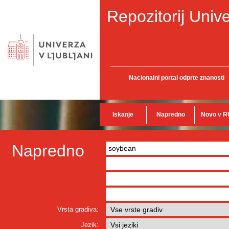
Repozitorij Unive
Nacionalni portal odprte znanosti
Iskanje
Napredno
Novo v R
Napredno
Vrsta gradiva:
Jezik: