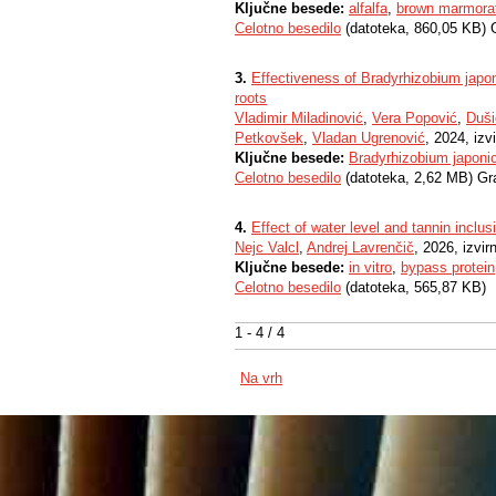
Ključne besede:
alfalfa
,
brown marmorat
Celotno besedilo
(datoteka, 860,05 KB) 
3.
Effectiveness of Bradyrhizobium japon
roots
Vladimir Miladinović
,
Vera Popović
,
Duši
Petkovšek
,
Vladan Ugrenović
, 2024, izv
Ključne besede:
Bradyrhizobium japon
Celotno besedilo
(datoteka, 2,62 MB) Gr
4.
Effect of water level and tannin inclus
Nejc Valcl
,
Andrej Lavrenčič
, 2026, izvir
Ključne besede:
in vitro
,
bypass protein
Celotno besedilo
(datoteka, 565,87 KB)
1 - 4 / 4
Na vrh