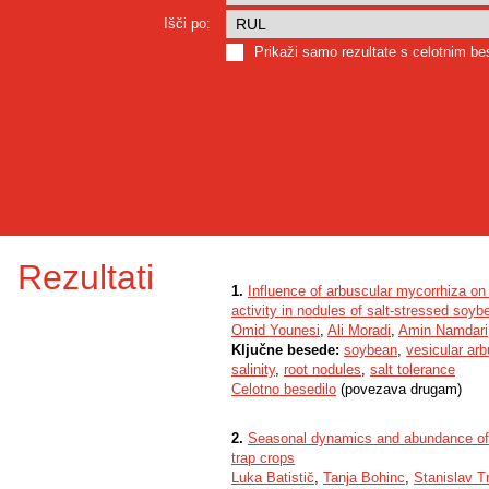
Išči po:
Prikaži samo rezultate s celotnim b
Rezultati
1.
Influence of arbuscular mycorrhiza 
activity in nodules of salt-stressed soy
Omid Younesi
,
Ali Moradi
,
Amin Namdari
Ključne besede:
soybean
,
vesicular ar
salinity
,
root nodules
,
salt tolerance
Celotno besedilo
(povezava drugam)
2.
Seasonal dynamics and abundance of 
trap crops
Luka Batistič
,
Tanja Bohinc
,
Stanislav T