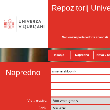
Repozitorij Unive
Nacionalni portal odprte znanosti
Iskanje
Napredno
Novo v R
Napredno
Vrsta gradiva:
Jezik: