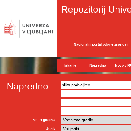
Repozitorij Unive
Nacionalni portal odprte znanosti
Iskanje
Napredno
Novo v R
Napredno
Vrsta gradiva:
Jezik: