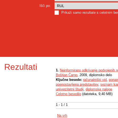
Išči po:
Prikaži samo rezultate s celotnim b
Rezultati
1.
Neinformirano odkrivanje podvojenih reg
Boštjan Čargo
, 2009, diplomsko delo
Ključne besede:
računalniški vid
,
ponare
poenostavljena predstavitev
,
seznam kan
univerzitetni študij
,
diplomske naloge
Celotno besedilo
(datoteka, 9,40 MB)
1 - 1 / 1
Na vrh