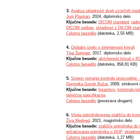
3.
Analiza skladnosti dveh vzorčnih med
Jurij Plaskan
, 2024, diplomsko delo
Ključne besede:
DICOM standard
,
radi
DICOM oslikav
,
skladnost z DICOM sta
Celotno besedilo
(datoteka, 2,55 MB)
4.
Globalni izreki o sklenjenosti krivulj
Tina Špringer
, 2017, diplomsko delo
Ključne besede:
ukrivljenost krivulj v R
Celotno besedilo
(datoteka, 858,81 KB)
5.
Sistem notranje kontrole proizvodnje 
Dominika Gornik Bučar
, 2009, strokovni
Ključne besede:
lesarstvo
,
konstrukcijs
tehnična specifikacija
Celotno besedilo
(povezava drugam)
6.
Vloga potrošnikovega stališča do komu
Živa Medved
, 2021, magistrsko delo
Ključne besede:
stališče potrošnika do
pričakovanja potrošnika o DOP
,
skladnos
Celotno besedilo
(datoteka, 1,27 MB)