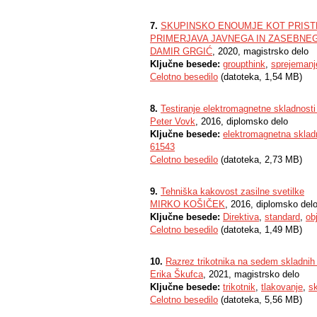
7.
SKUPINSKO ENOUMJE KOT PRIST
PRIMERJAVA JAVNEGA IN ZASEBNE
DAMIR GRGIĆ
, 2020, magistrsko delo
Ključne besede:
groupthink
,
sprejemanj
Celotno besedilo
(datoteka, 1,54 MB)
8.
Testiranje elektromagnetne skladnosti p
Peter Vovk
, 2016, diplomsko delo
Ključne besede:
elektromagnetna sklad
61543
Celotno besedilo
(datoteka, 2,73 MB)
9.
Tehniška kakovost zasilne svetilke
MIRKO KOŠIČEK
, 2016, diplomsko del
Ključne besede:
Direktiva
,
standard
,
ob
Celotno besedilo
(datoteka, 1,49 MB)
10.
Razrez trikotnika na sedem skladnih 
Erika Škufca
, 2021, magistrsko delo
Ključne besede:
trikotnik
,
tlakovanje
,
s
Celotno besedilo
(datoteka, 5,56 MB)