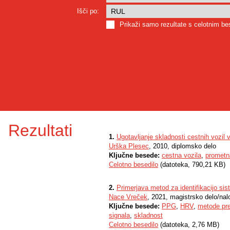
Išči po:
Prikaži samo rezultate s celotnim b
Rezultati
1.
Ugotavljanje skladnosti cestnih vozil v
Urška Plesec
, 2010, diplomsko delo
Ključne besede:
cestna vozila
,
prometna
Celotno besedilo
(datoteka, 790,21 KB)
2.
Primerjava metod za identifikacijo sis
Nace Vreček
, 2021, magistrsko delo/nal
Ključne besede:
PPG
,
HRV
,
metode pre
signala
,
skladnost
Celotno besedilo
(datoteka, 2,76 MB)