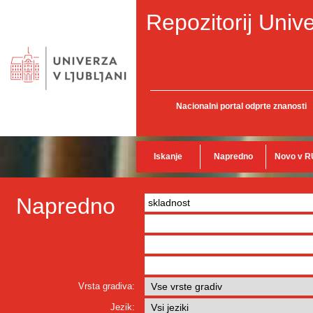
Repozitorij Unive
Nacionalni portal odprte znanosti
Iskanje
Napredno
Novo v R
Napredno
Vrsta gradiva:
Jezik: