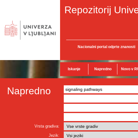
Repozitorij Unive
Nacionalni portal odprte znanosti
Iskanje
Napredno
Novo v R
Napredno
Vrsta gradiva:
Jezik: