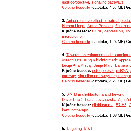
gastroprotective
,
signaling pathways
Celotno besedilo
(datoteka, 4,57 MB) Gr
3.
Antidepressive effect of natural produ
Humna Liaqat
,
Amna Parveen
,
Sun Yeo
Ključne besede:
BDNF
,
depression
,
Tr
microbiome
Celotno besedilo
(datoteka, 1,25 MB) Gr
4.
Towards an enhanced understanding o
osteoblasts using a bioinformatic appro
Lucija Ana Vrščaj
,
Janja Marc
,
Barbara 
Ključne besede:
osteoporosis
,
miRNA
,
pathway
,
signaling pathways regulating p
Celotno besedilo
(datoteka, 4,27 MB) Gr
5.
B7-H3 in glioblastoma and beyond
Davor Babič
,
Ivana Jovchevska
,
Alja Zot
Ključne besede:
glioblastoma
,
B7-H3
,
C
immunotherapy
Celotno besedilo
(datoteka, 1,98 MB) Gr
6.
Targeting TAK1