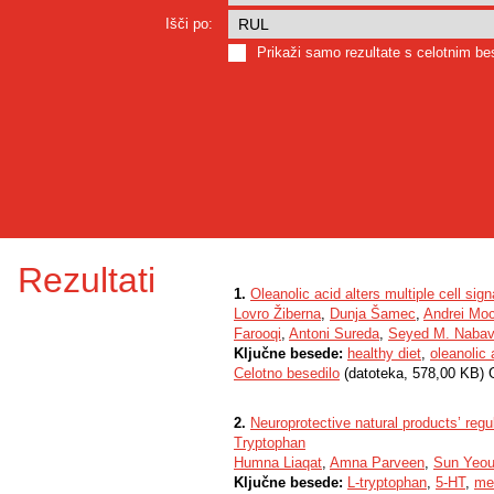
Išči po:
Prikaži samo rezultate s celotnim b
Rezultati
1.
Oleanolic acid alters multiple cell sig
Lovro Žiberna
,
Dunja Šamec
,
Andrei Mo
Farooqi
,
Antoni Sureda
,
Seyed M. Nabav
Ključne besede:
healthy diet
,
oleanolic 
Celotno besedilo
(datoteka, 578,00 KB) 
2.
Neuroprotective natural products’ regu
Tryptophan
Humna Liaqat
,
Amna Parveen
,
Sun Yeo
Ključne besede:
L-tryptophan
,
5-HT
,
me