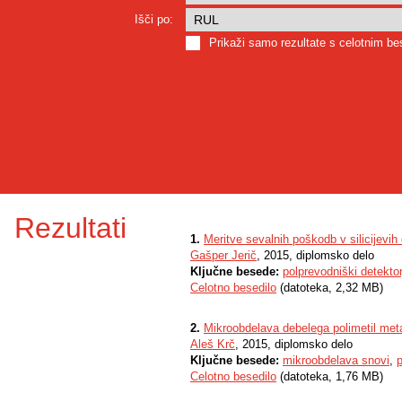
Išči po:
Prikaži samo rezultate s celotnim b
Rezultati
1.
Meritve sevalnih poškodb v silicijevih 
Gašper Jerič
, 2015, diplomsko delo
Ključne besede:
polprevodniški detektor
Celotno besedilo
(datoteka, 2,32 MB)
2.
Mikroobdelava debelega polimetil met
Aleš Krč
, 2015, diplomsko delo
Ključne besede:
mikroobdelava snovi
,
p
Celotno besedilo
(datoteka, 1,76 MB)