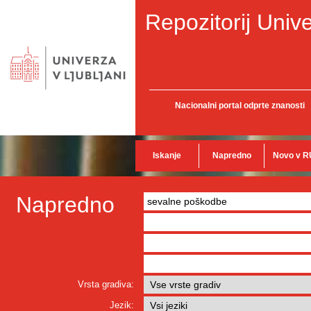
Repozitorij Unive
Nacionalni portal odprte znanosti
Iskanje
Napredno
Novo v R
Napredno
Vrsta gradiva:
Jezik: