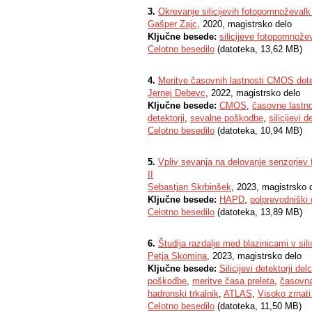
3.
Okrevanje silicijevih fotopomnoževalk
Gašper Zajc
, 2020, magistrsko delo
Ključne besede:
silicijeve fotopomnože
Celotno besedilo
(datoteka, 13,62 MB)
4.
Meritve časovnih lastnosti CMOS detek
Jernej Debevc
, 2022, magistrsko delo
Ključne besede:
CMOS
,
časovne lastno
detektorji
,
sevalne poškodbe
,
silicijevi 
Celotno besedilo
(datoteka, 10,94 MB)
5.
Vpliv sevanja na delovanje senzorjev 
II
Sebastjan Skrbinšek
, 2023, magistrsko 
Ključne besede:
HAPD
,
polprevodniški 
Celotno besedilo
(datoteka, 13,89 MB)
6.
Študija razdalje med blazinicami v sil
Petja Skomina
, 2023, magistrsko delo
Ključne besede:
Silicijevi detektorji del
poškodbe
,
meritve časa preleta
,
časovna
hadronski trkalnik
,
ATLAS
,
Visoko zrnati
Celotno besedilo
(datoteka, 11,50 MB)