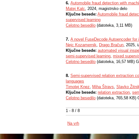
6.
Automobile fraud detection with machi
Matej Kalc
, 2024, magistrsko delo
Ključne besede:
Automobile fraud detec
supervised learning
Celotno besedilo
(datoteka, 3,11 MB)
7.
A novel FuseDecode Autoencoder for in
Nejc Kozamernik
,
Drago Bračun
, 2025, 
Ključne besede:
automated visual inspe
semi-supervised learning
,
mixed supervis
Celotno besedilo
(datoteka, 16,57 MB) G
8.
Semi-supervised relation extraction c
languages
Timotej Knez
,
Miha Štravs
,
Slavko Žitni
Ključne besede:
relation extraction
,
sem
Celotno besedilo
(datoteka, 765,58 KB) 
1 - 8 / 8
Na vrh