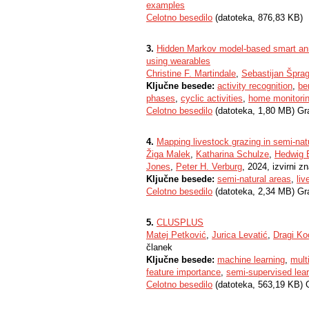
examples
Celotno besedilo
(datoteka, 876,83 KB)
3.
Hidden Markov model-based smart anno
using wearables
Christine F. Martindale
,
Sebastijan Šprag
Ključne besede:
activity recognition
,
be
phases
,
cyclic activities
,
home monitori
Celotno besedilo
(datoteka, 1,80 MB) Gr
4.
Mapping livestock grazing in semi‑na
Žiga Malek
,
Katharina Schulze
,
Hedwig B
Jones
,
Peter H. Verburg
, 2024, izvirni z
Ključne besede:
semi-natural areas
,
liv
Celotno besedilo
(datoteka, 2,34 MB) Gr
5.
CLUSPLUS
Matej Petković
,
Jurica Levatić
,
Dragi Ko
članek
Ključne besede:
machine learning
,
mult
feature importance
,
semi-supervised lear
Celotno besedilo
(datoteka, 563,19 KB) 