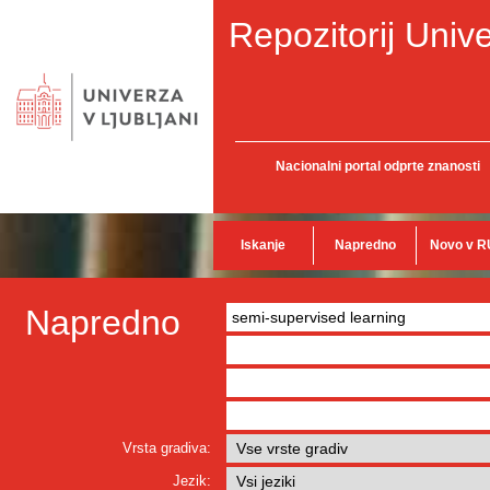
Repozitorij Unive
Nacionalni portal odprte znanosti
Iskanje
Napredno
Novo v R
Napredno
Vrsta gradiva:
Jezik: