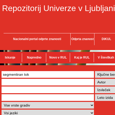
Repozitorij Univerze v Ljubljani
Nacionalni portal odprte znanosti
Odprta znanost
DiKUL
Iskanje
Napredno
Novo v RUL
Kaj je RUL
V številkah