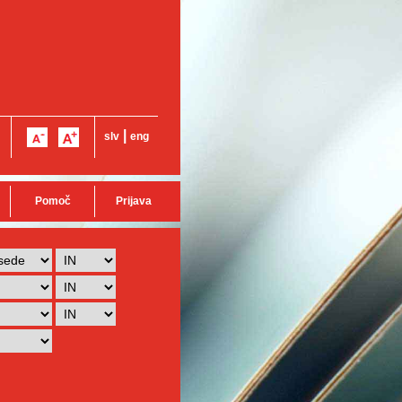
|
slv
eng
Pomoč
Prijava