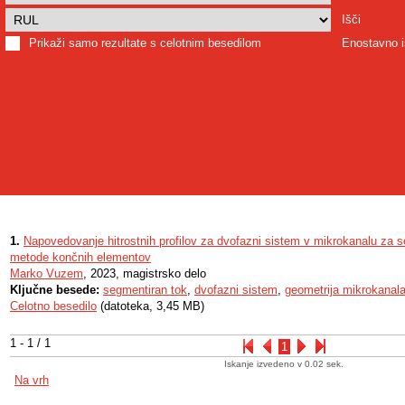
Išči
Prikaži samo rezultate s celotnim besedilom
Enostavno i
1.
Napovedovanje hitrostnih profilov za dvofazni sistem v mikrokanalu za 
metode končnih elementov
Marko Vuzem
, 2023, magistrsko delo
Ključne besede:
segmentiran tok
,
dvofazni sistem
,
geometrija mikrokanal
Celotno besedilo
(datoteka, 3,45 MB)
1 - 1 / 1
1
Iskanje izvedeno v 0.02 sek.
Na vrh