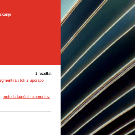
skanje
1 rezultat
segmentiran tok z uporabo
a
,
metoda končnih elementov