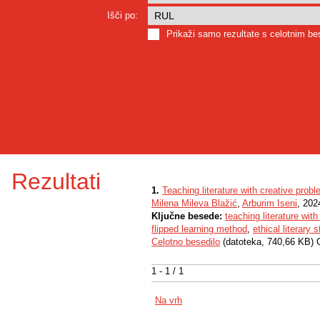
Išči po:
Prikaži samo rezultate s celotnim b
Rezultati
1.
Teaching literature with creative prob
Milena Mileva Blažić
,
Arburim Iseni
, 202
Ključne besede:
teaching literature wit
flipped learning method
,
ethical literary 
Celotno besedilo
(datoteka, 740,66 KB) 
1 - 1 / 1
Na vrh