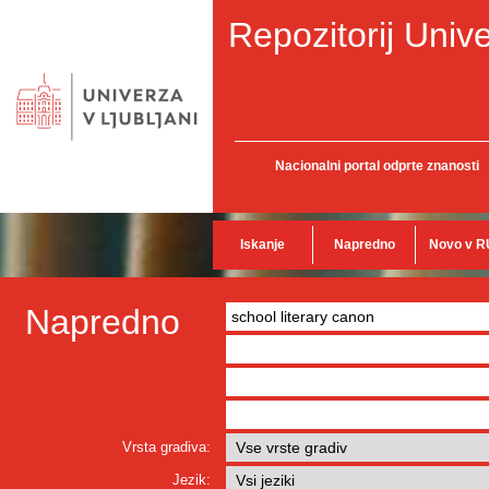
Repozitorij Unive
Nacionalni portal odprte znanosti
Iskanje
Napredno
Novo v R
Napredno
Vrsta gradiva:
Jezik: