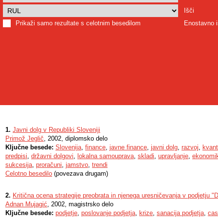
Išči
Prikaži samo rezultate s celotnim besedilom
Enostavno i
1.
Javni dolg v Republiki Sloveniji
Primož Jeglič
, 2002, diplomsko delo
Ključne besede:
Slovenija
,
finance
,
javne finance
,
javni dolg
,
razvoj
,
kvant
predpisi
,
državni dolgovi
,
lokalna samouprava
,
skladi
,
upravljanje
,
ekonomi
sukcesija
,
proračuni
,
jamstvo
,
trendi
Celotno besedilo
(povezava drugam)
2.
Kritična ocena strategije preobrata in njenega uresničevanja v podjetju
Adnan Mujagić
, 2002, magistrsko delo
Ključne besede:
podjetje
,
poslovanje podjetja
,
krize
,
sanacija podjetja
,
cas