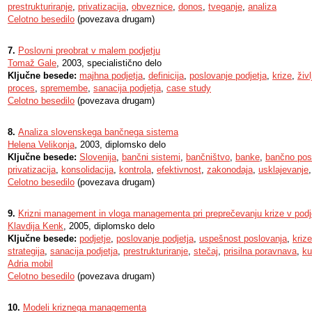
prestrukturiranje
,
privatizacija
,
obveznice
,
donos
,
tveganje
,
analiza
Celotno besedilo
(povezava drugam)
7.
Poslovni preobrat v malem podjetju
Tomaž Gale
, 2003, specialistično delo
Ključne besede:
majhna podjetja
,
definicija
,
poslovanje podjetja
,
krize
,
živ
proces
,
spremembe
,
sanacija podjetja
,
case study
Celotno besedilo
(povezava drugam)
8.
Analiza slovenskega bančnega sistema
Helena Velikonja
, 2003, diplomsko delo
Ključne besede:
Slovenija
,
bančni sistemi
,
bančništvo
,
banke
,
bančno pos
privatizacija
,
konsolidacija
,
kontrola
,
efektivnost
,
zakonodaja
,
usklajevanje
Celotno besedilo
(povezava drugam)
9.
Krizni management in vloga managementa pri preprečevanju krize v podje
Klavdija Kenk
, 2005, diplomsko delo
Ključne besede:
podjetje
,
poslovanje podjetja
,
uspešnost poslovanja
,
krize
strategija
,
sanacija podjetja
,
prestrukturiranje
,
stečaj
,
prisilna poravnava
,
ku
Adria mobil
Celotno besedilo
(povezava drugam)
10.
Modeli kriznega managementa