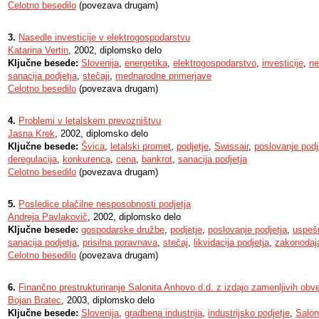
Celotno besedilo
(povezava drugam)
3.
Nasedle investicije v elektrogospodarstvu
Katarina Vertin
, 2002, diplomsko delo
Ključne besede:
Slovenija
,
energetika
,
elektrogospodarstvo
,
investicije
,
ne
sanacija podjetja
,
stečaji
,
mednarodne primerjave
Celotno besedilo
(povezava drugam)
4.
Problemi v letalskem prevozništvu
Jasna Krek
, 2002, diplomsko delo
Ključne besede:
Švica
,
letalski promet
,
podjetje
,
Swissair
,
poslovanje podj
deregulacija
,
konkurenca
,
cena
,
bankrot
,
sanacija podjetja
Celotno besedilo
(povezava drugam)
5.
Posledice plačilne nesposobnosti podjetja
Andreja Pavlakovič
, 2002, diplomsko delo
Ključne besede:
gospodarske družbe
,
podjetje
,
poslovanje podjetja
,
uspeš
sanacija podjetja
,
prisilna poravnava
,
stečaj
,
likvidacija podjetja
,
zakonodaj
Celotno besedilo
(povezava drugam)
6.
Finančno prestrukturiranje Salonita Anhovo d.d. z izdajo zamenljivih obv
Bojan Bratec
, 2003, diplomsko delo
Ključne besede:
Slovenija
,
gradbena industrija
,
industrijsko podjetje
,
Salon