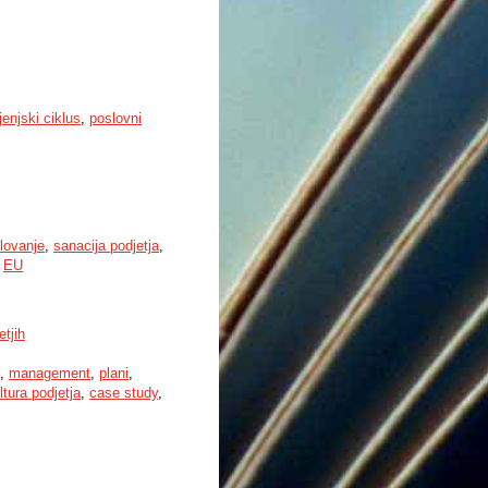
ljenjski ciklus
,
poslovni
lovanje
,
sanacija podjetja
,
,
EU
tjih
,
management
,
plani
,
ltura podjetja
,
case study
,