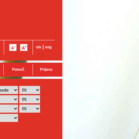
|
slv
eng
Pomoč
Prijava