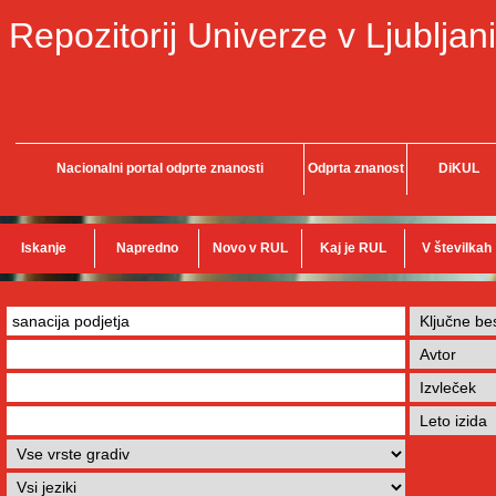
Repozitorij Univerze v Ljubljani
Nacionalni portal odprte znanosti
Odprta znanost
DiKUL
Iskanje
Napredno
Novo v RUL
Kaj je RUL
V številkah