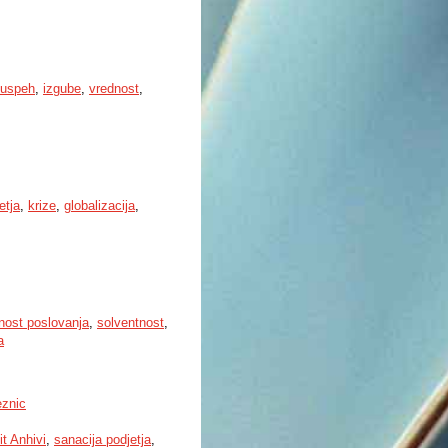
uspeh
,
izgube
,
vrednost
,
etja
,
krize
,
globalizacija
,
nost poslovanja
,
solventnost
,
a
eznic
it Anhivi
,
sanacija podjetja
,