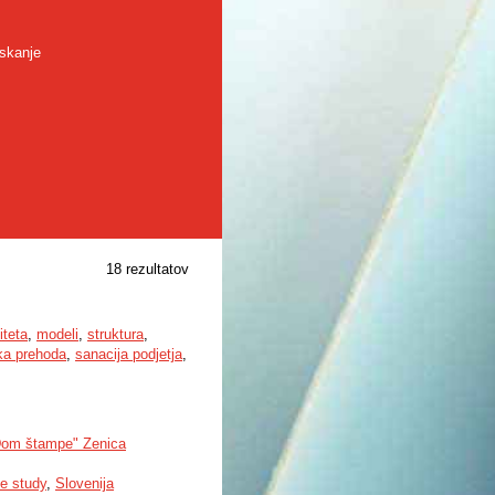
skanje
18 rezultatov
iteta
,
modeli
,
struktura
,
ka prehoda
,
sanacija podjetja
,
 "Dom štampe" Zenica
e study
,
Slovenija