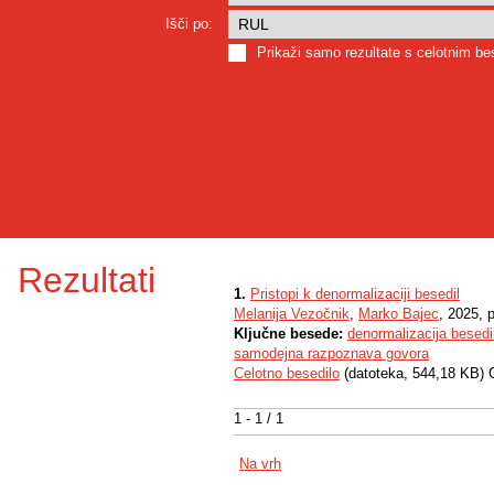
Išči po:
Prikaži samo rezultate s celotnim b
Rezultati
1.
Pristopi k denormalizaciji besedil
Melanija Vezočnik
,
Marko Bajec
, 2025, 
Ključne besede:
denormalizacija besedi
samodejna razpoznava govora
Celotno besedilo
(datoteka, 544,18 KB) 
1 - 1 / 1
Na vrh