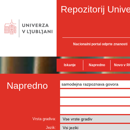
Repozitorij Unive
Nacionalni portal odprte znanosti
Iskanje
Napredno
Novo v R
Napredno
Vrsta gradiva:
Jezik: