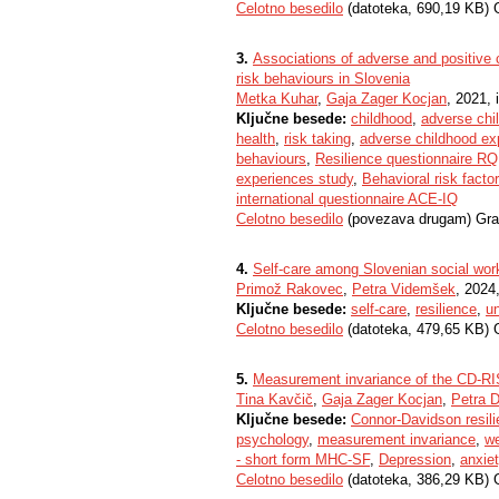
Celotno besedilo
(datoteka, 690,19 KB) 
3.
Associations of adverse and positive 
risk behaviours in Slovenia
Metka Kuhar
,
Gaja Zager Kocjan
, 2021, 
Ključne besede:
childhood
,
adverse chi
health
,
risk taking
,
adverse childhood ex
behaviours
,
Resilience questionnaire RQ
experiences study
,
Behavioral risk fact
international questionnaire ACE-IQ
Celotno besedilo
(povezava drugam) Gra
4.
Self-care among Slovenian social wor
Primož Rakovec
,
Petra Videmšek
, 2024
Ključne besede:
self-care
,
resilience
,
u
Celotno besedilo
(datoteka, 479,65 KB) 
5.
Measurement invariance of the CD-RI
Tina Kavčič
,
Gaja Zager Kocjan
,
Petra 
Ključne besede:
Connor-Davidson resil
psychology
,
measurement invariance
,
we
- short form MHC-SF
,
Depression
,
anxie
Celotno besedilo
(datoteka, 386,29 KB) 