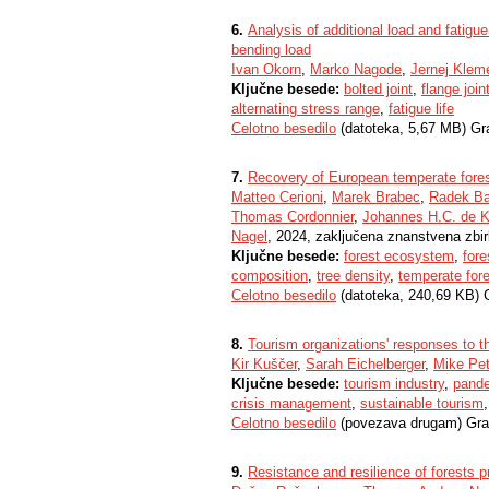
6.
Analysis of additional load and fatigue 
bending load
Ivan Okorn
,
Marko Nagode
,
Jernej Klem
Ključne besede:
bolted joint
,
flange join
alternating stress range
,
fatigue life
Celotno besedilo
(datoteka, 5,67 MB) Gr
7.
Recovery of European temperate fores
Matteo Cerioni
,
Marek Brabec
,
Radek B
Thomas Cordonnier
,
Johannes H.C. de K
Nagel
, 2024, zaključena znanstvena zbi
Ključne besede:
forest ecosystem
,
fore
composition
,
tree density
,
temperate for
Celotno besedilo
(datoteka, 240,69 KB) 
8.
Tourism organizations' responses to
Kir Kuščer
,
Sarah Eichelberger
,
Mike Pet
Ključne besede:
tourism industry
,
pande
crisis management
,
sustainable tourism
Celotno besedilo
(povezava drugam) Gra
9.
Resistance and resilience of forests 