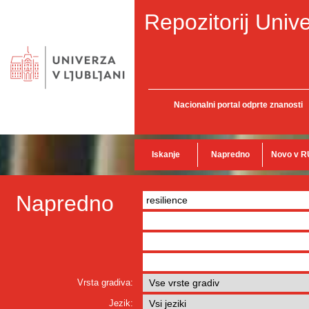
Repozitorij Unive
Nacionalni portal odprte znanosti
Iskanje
Napredno
Novo v R
Napredno
Vrsta gradiva:
Jezik: