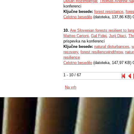
Dušan Roženbergar
,
Thomas Andrew Na
konferenci
Ključne besede:
forest resistance
,
fores
Celotno besedilo
(datoteka, 137,86 KB) 
10.
Are Slovenian forests resilient to la
Matteo Cerioni
,
Gal Fidej
,
Jurij Diaci
,
Th
prispevka na konferenci
Ključne besede:
natural disturbances
,
w
recovery
,
forest resiliencwindthrow
,
natur
resilience
Celotno besedilo
(datoteka, 147,97 KB) 
1 - 10 / 67
Na vrh