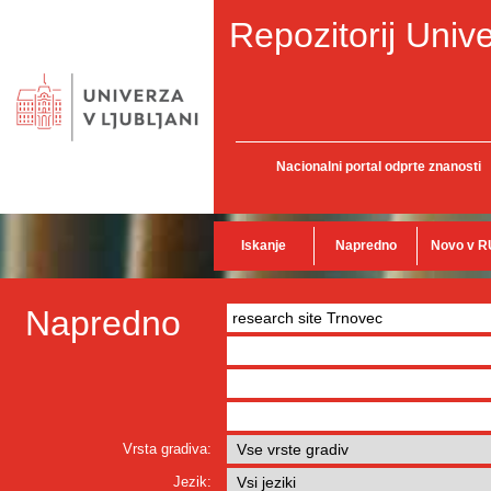
Repozitorij Unive
Nacionalni portal odprte znanosti
Iskanje
Napredno
Novo v R
Napredno
Vrsta gradiva:
Jezik: