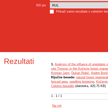
Išči po:
Prikaži samo rezultate s celotnim b
Rezultati
1.
Analysis of the influece of ungulates o
site Trnovec in the Kočevje forest man
Kristjan Jarni
,
Dušan Robič
,
Andrej Bonč
Ključne besede:
natural forest regenera
fenced area
,
seedling browsing
,
Kočevje 
Celotno besedilo
(datoteka, 420,75 KB)
1 - 1 / 1
Na vrh