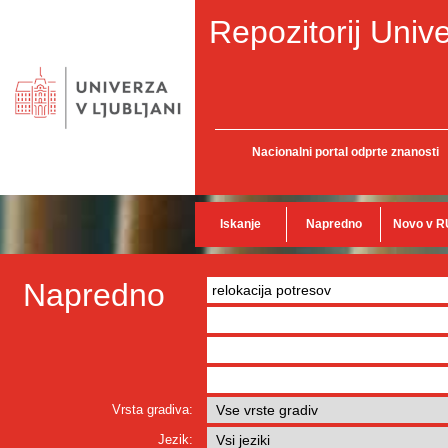
Repozitorij Unive
Nacionalni portal odprte znanosti
Iskanje
Napredno
Novo v R
Napredno
Vrsta gradiva:
Jezik: