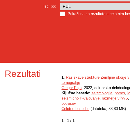
Išči po:
Prikaži samo rezultate s celotnim b
Rezultati
1.
Raziskave strukture Zemljine skorje 
tomografije
Gregor Rajh
, 2022, doktorsko delo/nalog
Ključne besede:
seizmologija
,
potres
,
l
seizmično P-valovanje
,
razmerje vP/vS
potresov
Celotno besedilo
(datoteka, 38,80 MB)
1 - 1 / 1