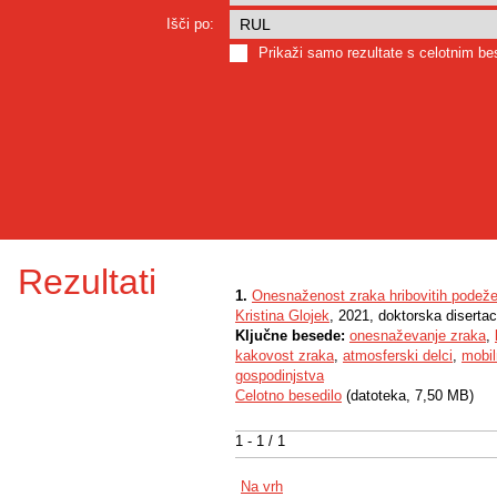
Išči po:
Prikaži samo rezultate s celotnim b
Rezultati
1.
Onesnaženost zraka hribovitih podeže
Kristina Glojek
, 2021, doktorska disertac
Ključne besede:
onesnaževanje zraka
,
kakovost zraka
,
atmosferski delci
,
mobil
gospodinjstva
Celotno besedilo
(datoteka, 7,50 MB)
1 - 1 / 1
Na vrh