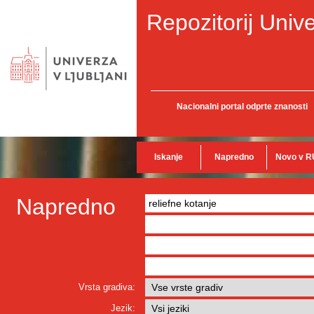
Repozitorij Unive
Nacionalni portal odprte znanosti
Iskanje
Napredno
Novo v R
Napredno
Vrsta gradiva:
Jezik: