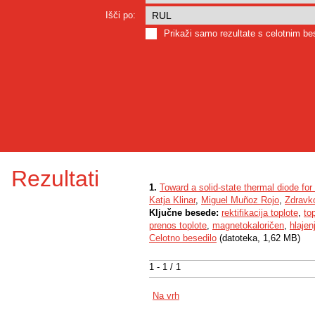
Išči po:
Prikaži samo rezultate s celotnim b
Rezultati
1.
Toward a solid-state thermal diode fo
Katja Klinar
,
Miguel Muñoz Rojo
,
Zdravk
Ključne besede:
rektifikacija toplote
,
to
prenos toplote
,
magnetokaloričen
,
hlajen
Celotno besedilo
(datoteka, 1,62 MB)
1 - 1 / 1
Na vrh