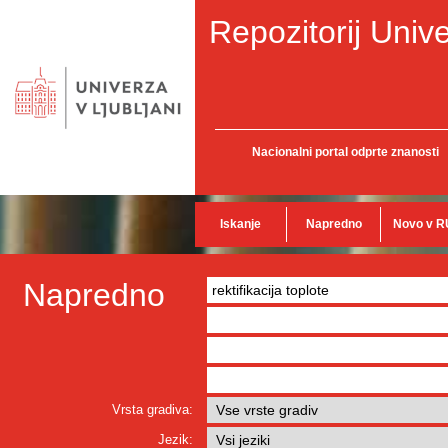
Repozitorij Unive
Nacionalni portal odprte znanosti
Iskanje
Napredno
Novo v R
Napredno
Vrsta gradiva:
Jezik: