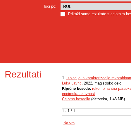
Išči po:
Prikaži samo rezultate s celotnim b
Rezultati
1.
Izolacija in karakterizacija rekombi
Luka Lavrič
, 2022, magistrsko delo
Ključne besede:
rekombinantna paraok
encimska aktivnost
Celotno besedilo
(datoteka, 1,43 MB)
1 - 1 / 1
Na vrh