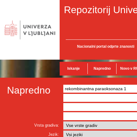
Repozitorij Unive
Nacionalni portal odprte znanosti
Iskanje
Napredno
Novo v R
Napredno
Vrsta gradiva:
Jezik: