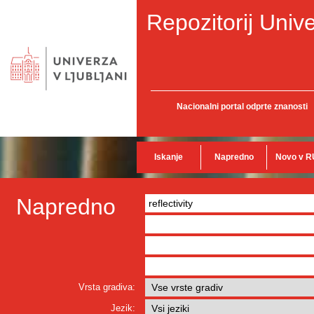
Repozitorij Unive
Nacionalni portal odprte znanosti
Iskanje
Napredno
Novo v R
Napredno
Vrsta gradiva:
Jezik: