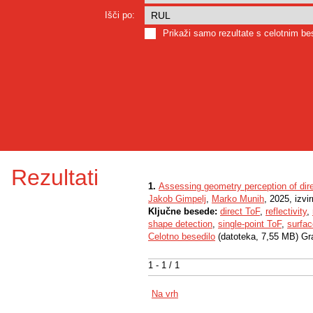
Išči po:
Prikaži samo rezultate s celotnim b
Rezultati
1.
Assessing geometry perception of direc
Jakob Gimpelj
,
Marko Munih
, 2025, izvi
Ključne besede:
direct ToF
,
reflectivity
,
shape detection
,
single-point ToF
,
surfac
Celotno besedilo
(datoteka, 7,55 MB) Gr
1 - 1 / 1
Na vrh