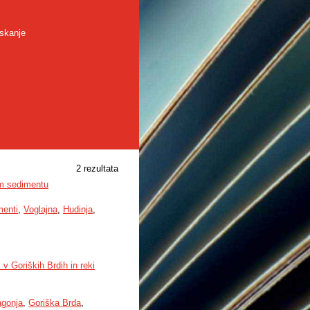
skanje
2 rezultata
em sedimentu
menti
,
Voglajna
,
Hudinja
,
v Goriških Brdih in reki
agonja
,
Goriška Brda
,