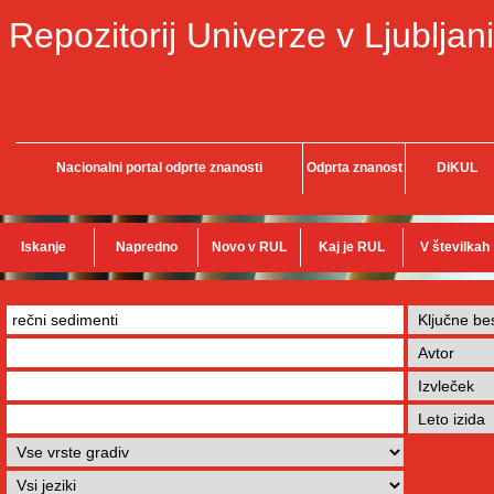
Repozitorij Univerze v Ljubljani
Nacionalni portal odprte znanosti
Odprta znanost
DiKUL
Iskanje
Napredno
Novo v RUL
Kaj je RUL
V številkah