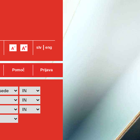
|
slv
eng
Pomoč
Prijava