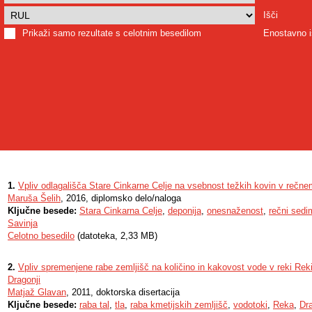
Išči
Prikaži samo rezultate s celotnim besedilom
Enostavno i
1.
Vpliv odlagališča Stare Cinkarne Celje na vsebnost težkih kovin v rečn
Maruša Šelih
, 2016, diplomsko delo/naloga
Ključne besede:
Stara Cinkarna Celje
,
deponija
,
onesnaženost
,
rečni sedi
Savinja
Celotno besedilo
(datoteka, 2,33 MB)
2.
Vpliv spremenjene rabe zemljišč na količino in kakovost vode v reki Reki 
Dragonji
Matjaž Glavan
, 2011, doktorska disertacija
Ključne besede:
raba tal
,
tla
,
raba kmetijskih zemljišč
,
vodotoki
,
Reka
,
Dr