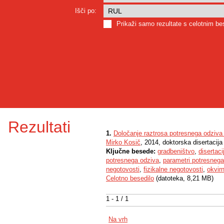
Išči po:
Prikaži samo rezultate s celotnim b
Rezultati
1.
Določanje raztrosa potresnega odziva
Mirko Kosič
, 2014, doktorska disertacija
Ključne besede:
gradbeništvo
,
disertaci
potresnega odziva
,
parametri potresnega
negotovosti
,
fizikalne negotovosti
,
okvir
Celotno besedilo
(datoteka, 8,21 MB)
1 - 1 / 1
Na vrh