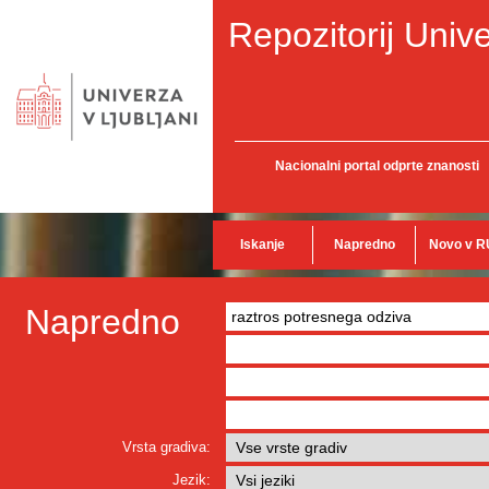
Repozitorij Unive
Nacionalni portal odprte znanosti
Iskanje
Napredno
Novo v R
Napredno
Vrsta gradiva:
Jezik: