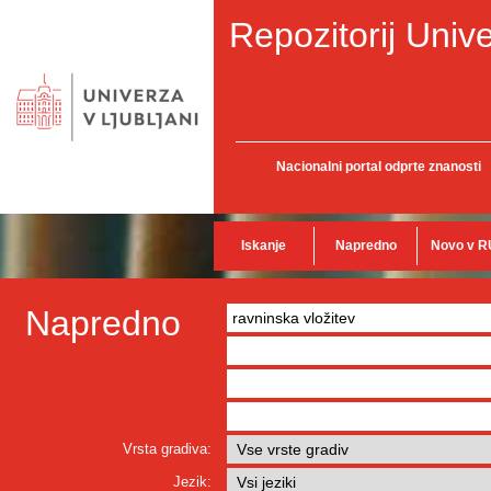
Repozitorij Unive
Nacionalni portal odprte znanosti
Iskanje
Napredno
Novo v R
Napredno
Vrsta gradiva:
Jezik: