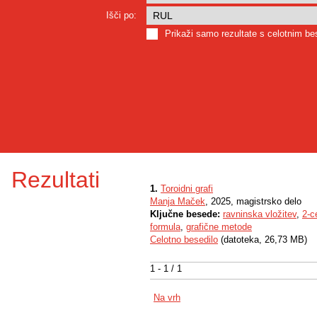
Išči po:
Prikaži samo rezultate s celotnim b
Rezultati
1.
Toroidni grafi
Manja Maček
, 2025, magistrsko delo
Ključne besede:
ravninska vložitev
,
2-c
formula
,
grafične metode
Celotno besedilo
(datoteka, 26,73 MB)
1 - 1 / 1
Na vrh