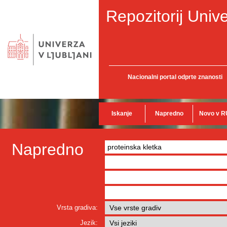
Repozitorij Unive
Nacionalni portal odprte znanosti
Iskanje
Napredno
Novo v R
Napredno
Vrsta gradiva:
Jezik: