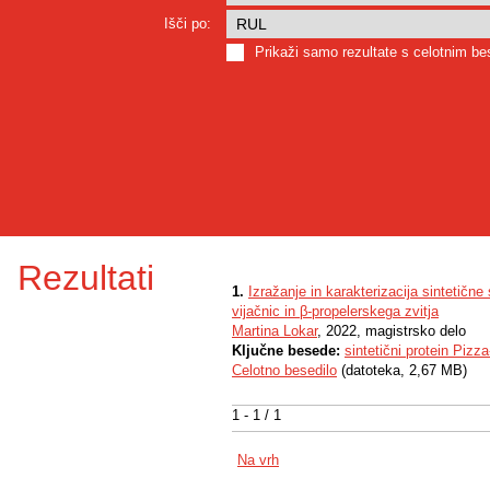
Išči po:
Prikaži samo rezultate s celotnim b
Rezultati
1.
Izražanje in karakterizacija sintetičn
vijačnic in β-propelerskega zvitja
Martina Lokar
, 2022, magistrsko delo
Ključne besede:
sintetični protein Pizza
Celotno besedilo
(datoteka, 2,67 MB)
1 - 1 / 1
Na vrh