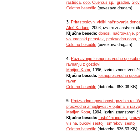
rastišča
,
dob
,
Quercus sp.
,
graden
,
Slov
Celotno besedilo
(povezava drugam)
3.
Prirastoslovni vidiki načrtovanja dono
Aleš Kadunc
, 2008, izvirni znanstveni č
Ključne besede:
donosi
,
načrtovanje
,
p
volumenski prirastek
,
proizvodna doba
,
Celotno besedilo
(povezava drugam)
4.
Poznavanje lesnoproizvodne sposobnos
ravnanju z gozdovi
Marijan Kotar
, 1996, izvirni znanstveni č
Ključne besede:
lesnoproizvodna sposo
raven
Celotno besedilo
(datoteka, 853,08 KB)
5.
Proizvodna sposobnost gozdnih rastišč
proizvodna zmogljivost v optimalni razvoj
Marijan Kotar
, 1994, izvirni znanstveni č
Ključne besede:
rastiščni indeks
,
proiz
višina
,
bukovi sestoji
,
smrekovi sestoji
Celotno besedilo
(datoteka, 936,63 KB)