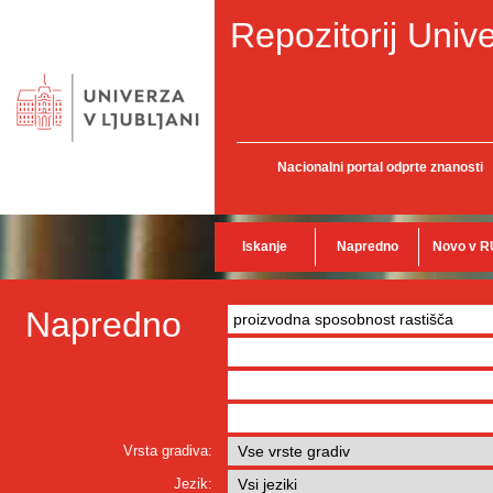
Repozitorij Unive
Nacionalni portal odprte znanosti
Iskanje
Napredno
Novo v R
Napredno
Vrsta gradiva:
Jezik: