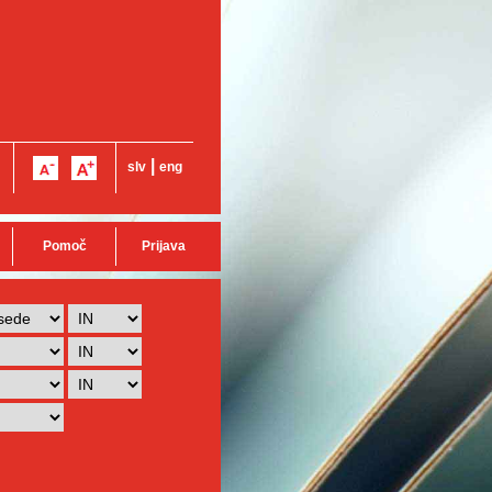
|
slv
eng
Pomoč
Prijava