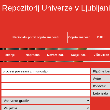
Repozitorij Univerze v Ljubljani
Nacionalni portal odprte znanosti
Odprta znanost
DiKUL
Iskanje
Napredno
Novo v RUL
Kaj je RUL
V številkah