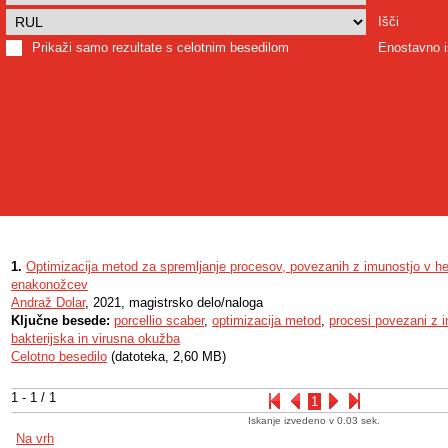
Išči
Prikaži samo rezultate s celotnim besedilom
Enostavno i
1.
Optimizacija metod za spremljanje procesov, povezanih z imunostjo v h
enakonožcev
Andraž Dolar
, 2021, magistrsko delo/naloga
Ključne besede:
porcellio scaber
,
optimizacija metod
,
procesi povezani z 
bakterijska in virusna okužba
Celotno besedilo
(datoteka, 2,60 MB)
1 - 1 / 1
1
Iskanje izvedeno v 0.03 sek.
Na vrh