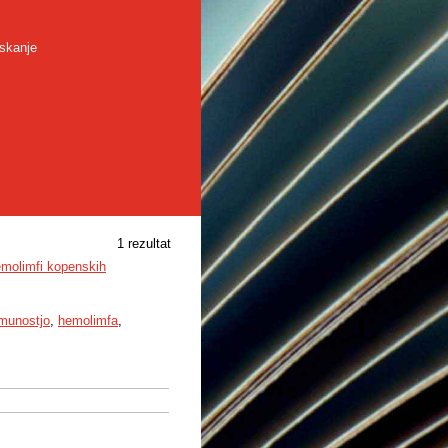
skanje
1 rezultat
emolimfi kopenskih
imunostjo
,
hemolimfa
,