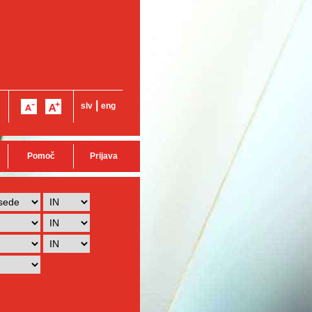
|
slv
eng
Pomoč
Prijava