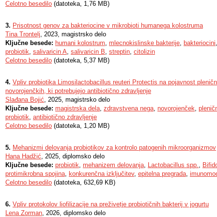
Celotno besedilo
(datoteka, 1,76 MB)
3.
Prisotnost genov za bakteriocine v mikrobioti humanega kolostruma
Tina Trontelj
, 2023, magistrsko delo
Ključne besede:
humani kolostrum
,
mlecnokislinske bakterije
,
bakteriocini
probiotik
,
salivaricin A
,
salivaricin B
,
streptin
,
citolizin
Celotno besedilo
(datoteka, 5,37 MB)
4.
Vpliv probiotika Limosilactobacillus reuteri Protectis na pojavnost plenič
novorojenčkih, ki potrebujejo antibiotično zdravljenje
Slađana Bojić
, 2025, magistrsko delo
Ključne besede:
magistrska dela
,
zdravstvena nega
,
novorojenček
,
plenič
probiotik
,
antibiotično zdravljenje
Celotno besedilo
(datoteka, 1,20 MB)
5.
Mehanizmi delovanja probiotikov za kontrolo patogenih mikroorganizmov
Hana Hadžić
, 2025, diplomsko delo
Ključne besede:
probiotik
,
mehanizem delovanja
,
Lactobacillus spp.
,
Bifid
protimikrobna spojina
,
konkurenčna izključitev
,
epitelna pregrada
,
imunomod
Celotno besedilo
(datoteka, 632,69 KB)
6.
Vpliv protokolov liofilizacije na preživetje probiotičnih bakterij v jogurtu
Lena Zorman
, 2026, diplomsko delo