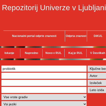
Repozitorij Univerze v Ljubljani
Nacionalni portal odprte znanosti
Odprta znanost
DiKUL
Iskanje
Napredno
Novo v RUL
Kaj je RUL
V številkah