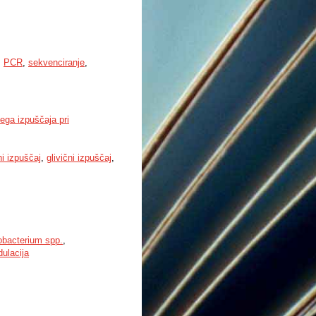
,
PCR
,
sekvenciranje
,
nega izpuščaja pri
ni izpuščaj
,
glivični izpuščaj
,
obacterium spp.
,
ulacija