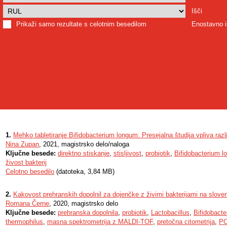
Išči
Prikaži samo rezultate s celotnim besedilom
Enostavno i
1.
Mehko tabletiranje Bifidobacterium longum: Presejalna študija vpliva razli
Nina Zupan
, 2021, magistrsko delo/naloga
Ključne besede:
direktno stiskanje
,
stisljivost
,
probiotik
,
Bifidobacterium 
živost bakterij
Celotno besedilo
(datoteka, 3,84 MB)
2.
Kakovost prehranskih dopolnil za dojenčke z živimi bakterijami na slov
Romana Černe
, 2020, magistrsko delo
Ključne besede:
prehranska dopolnila
,
probiotik
,
Lactobacillus
,
Bifidobacte
thermophilus
,
masna spektrometrija z MALDI-TOF
,
pretočna citometrija
,
P