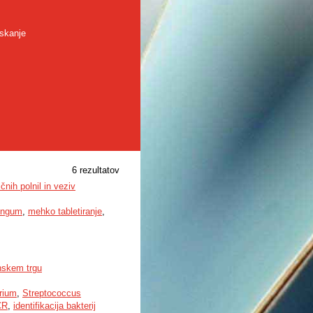
skanje
6 rezultatov
čnih polnil in veziv
longum
,
mehko tabletiranje
,
enskem trgu
rium
,
Streptococcus
CR
,
identifikacija bakterij