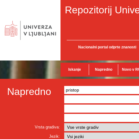
Repozitorij Unive
Nacionalni portal odprte znanosti
Iskanje
Napredno
Novo v R
Napredno
Vrsta gradiva:
Jezik: