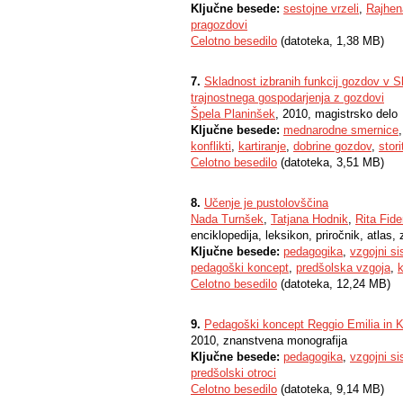
Ključne besede:
sestojne vrzeli
,
Rajhen
pragozdovi
Celotno besedilo
(datoteka, 1,38 MB)
7.
Skladnost izbranih funkcij gozdov v S
trajnostnega gospodarjenja z gozdovi
Špela Planinšek
, 2010, magistrsko delo
Ključne besede:
mednarodne smernice
konflikti
,
kartiranje
,
dobrine gozdov
,
stor
Celotno besedilo
(datoteka, 3,51 MB)
8.
Učenje je pustolovščina
Nada Turnšek
,
Tatjana Hodnik
,
Rita Fid
enciklopedija, leksikon, priročnik, atlas,
Ključne besede:
pedagogika
,
vzgojni si
pedagoški koncept
,
predšolska vzgoja
,
Celotno besedilo
(datoteka, 12,24 MB)
9.
Pedagoški koncept Reggio Emilia in K
2010, znanstvena monografija
Ključne besede:
pedagogika
,
vzgojni si
predšolski otroci
Celotno besedilo
(datoteka, 9,14 MB)