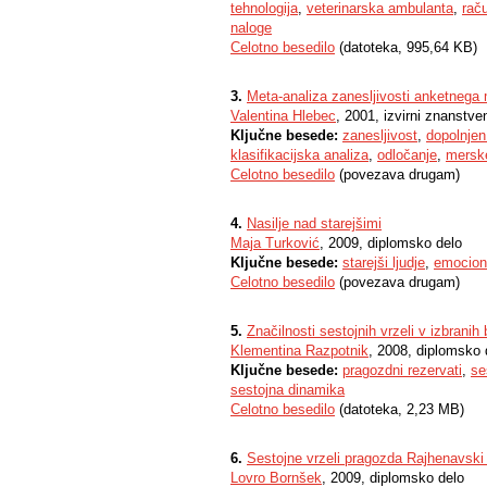
tehnologija
,
veterinarska ambulanta
,
rač
naloge
Celotno besedilo
(datoteka, 995,64 KB)
3.
Meta-analiza zanesljivosti anketnega 
Valentina Hlebec
, 2001, izvirni znanstve
Ključne besede:
zanesljivost
,
dopolnje
klasifikacijska analiza
,
odločanje
,
merske
Celotno besedilo
(povezava drugam)
4.
Nasilje nad starejšimi
Maja Turković
, 2009, diplomsko delo
Ključne besede:
starejši ljudje
,
emocion
Celotno besedilo
(povezava drugam)
5.
Značilnosti sestojnih vrzeli v izbrani
Klementina Razpotnik
, 2008, diplomsko 
Ključne besede:
pragozdni rezervati
,
se
sestojna dinamika
Celotno besedilo
(datoteka, 2,23 MB)
6.
Sestojne vrzeli pragozda Rajhenavski
Lovro Bornšek
, 2009, diplomsko delo