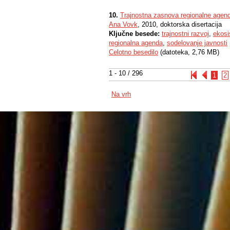
10.
Trajnostna zasnova regionalne agen
Ana Vovk
, 2010, doktorska disertacija
Ključne besede:
trajnostni razvoj
,
ekosi
regionalna agenda
,
sodelovanje javnosti
Celotno besedilo
(datoteka, 2,76 MB)
1 - 10 / 296
1
2
Na vrh