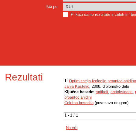
Išči po:
Prikaži samo rezultate s celotnim b
Rezultati
1.
Optimizacija izolacije proantocianidin
Janja Kastelic
, 2008, diplomsko delo
Ključne besede:
radikali
,
antioksidanti
,
proantocianidini
Celotno besedilo
(povezava drugam)
1 - 1 / 1
Na vrh