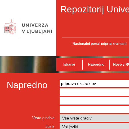
Repozitorij Unive
Nacionalni portal odprte znanosti
Iskanje
Napredno
Novo v R
Napredno
Vrsta gradiva:
Jezik: