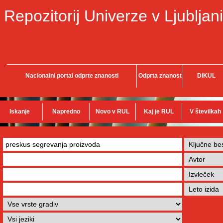
Repozitorij Univerze v Ljubljani
Nacionalni portal odprte znanosti
Odprta znanost
DiKUL
Iskanje
Napredno
Novo v RUL
Kaj je RUL
V številkah