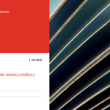
skanje
1 rezultat
oda
,
preskus s kroglico z