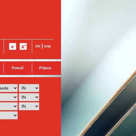
|
slv
eng
Pomoč
Prijava