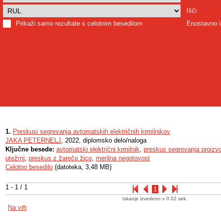
Išči
Prikaži samo rezultate s celotnim besedilom
Enostavno i
1.
Preskusi segrevanja avtomatskih električnih krmilnikov
JAKA PETERNELJ
, 2022, diplomsko delo/naloga
Ključne besede:
avtomatski električni krmilnik
,
preskus segrevanja proizv
utežmi
,
preskus z žarečo žico
,
merilna negotovost
Celotno besedilo
(datoteka, 3,48 MB)
1 - 1 / 1
1
Iskanje izvedeno v 0.02 sek.
Na vrh