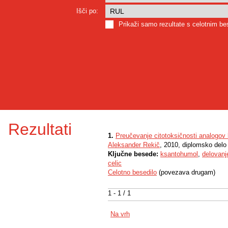
Išči po:
Prikaži samo rezultate s celotnim b
Rezultati
1.
Preučevanje citotoksičnosti analogo
Aleksander Rekič
, 2010, diplomsko delo
Ključne besede:
ksantohumol
,
delovanj
celic
Celotno besedilo
(povezava drugam)
1 - 1 / 1
Na vrh