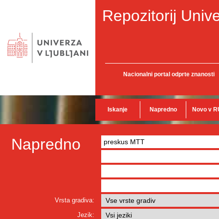
Repozitorij Unive
Nacionalni portal odprte znanosti
Iskanje
Napredno
Novo v R
Napredno
Vrsta gradiva:
Jezik: